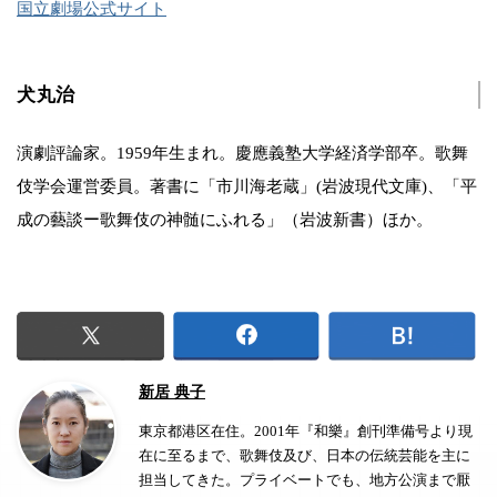
国立劇場公式サイト
犬丸治
演劇評論家。1959年生まれ。慶應義塾大学経済学部卒。歌舞
伎学会運営委員。著書に「市川海老蔵」(岩波現代文庫)、「平
成の藝談ー歌舞伎の神髄にふれる」（岩波新書）ほか。
新居 典子
東京都港区在住。2001年『和樂』創刊準備号より現
在に至るまで、歌舞伎及び、日本の伝統芸能を主に
担当してきた。プライベートでも、地方公演まで厭