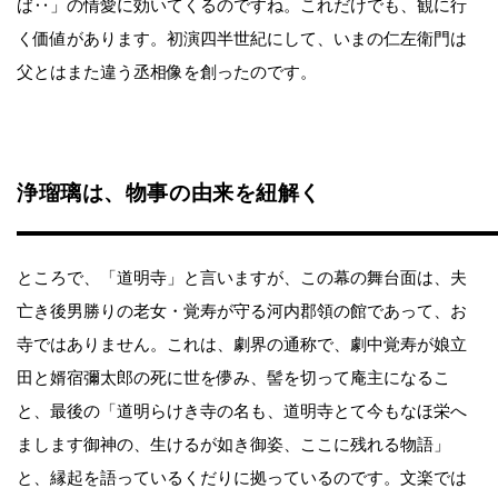
ば‥」の情愛に効いてくるのですね。これだけでも、観に行
く価値があります。初演四半世紀にして、いまの仁左衛門は
父とはまた違う丞相像を創ったのです。
浄瑠璃は、物事の由来を紐解く
ところで、「道明寺」と言いますが、この幕の舞台面は、夫
亡き後男勝りの老女・覚寿が守る河内郡領の館であって、お
寺ではありません。これは、劇界の通称で、劇中覚寿が娘立
田と婿宿彌太郎の死に世を儚み、髻を切って庵主になるこ
と、最後の「道明らけき寺の名も、道明寺とて今もなほ栄へ
まします御神の、生けるが如き御姿、ここに残れる物語」
と、縁起を語っているくだりに拠っているのです。文楽では