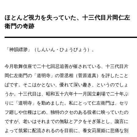
ほとんど視力を失っていた、十三代目片岡仁左
衛門の奇跡
「神韻縹渺」（しんいん・ひょうびょう）。
今月歌舞伎座で二十七回忌追善が催されている、十三代目片
岡仁左衛門の「道明寺」の菅丞相（菅原道真）を評したこと
ばです。そこはかとない、優れて深い趣き、というのでしょ
うか。十三代目は、昭和五十六年十一月国立劇場で二十年ぶ
りに「道明寺」を勤めました。私にとって仁左衛門は、セリ
フ廻しや仕種はじめ、独特のクセのある役者に映っていたの
ですが、老いはそれまでの無駄とアクをそぎ落とし、讒言に
よって筑紫に配流されるのを目前に、養女苅屋姫に悲痛な別