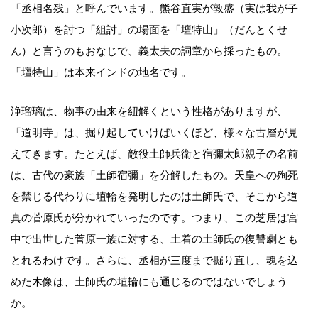
「丞相名残」と呼んでいます。熊谷直実が敦盛（実は我が子
小次郎）を討つ「組討」の場面を「壇特山」（だんとくせ
ん）と言うのもおなじで、義太夫の詞章から採ったもの。
「壇特山」は本来インドの地名です。
浄瑠璃は、物事の由来を紐解くという性格がありますが、
「道明寺」は、掘り起していけばいくほど、様々な古層が見
えてきます。たとえば、敵役土師兵衛と宿彌太郎親子の名前
は、古代の豪族「土師宿彌」を分解したもの。天皇への殉死
を禁じる代わりに埴輪を発明したのは土師氏で、そこから道
真の菅原氏が分かれていったのです。つまり、この芝居は宮
中で出世した菅原一族に対する、土着の土師氏の復讐劇とも
とれるわけです。さらに、丞相が三度まで掘り直し、魂を込
めた木像は、土師氏の埴輪にも通じるのではないでしょう
か。