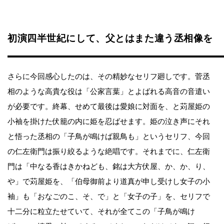
初演四半世紀にして、父とはまた違う丞相像を
さらに今回感心したのは、その精妙なセリフ廻しです。菅丞
相のような高貴な役は「公家言葉」とよばれる高音の音遣い
が必要です。終幕、せめて最後は愛娘に対面を、と苅屋姫の
小袖を掛けた伏籠の内に姫を忍ばせます。姫の泣き声にそれ
と悟った丞相の「子鳥が鳴けば親鳥も」というセリフ、今回
の仁左衛門は振り絞るような絶唱です。それまでに、仁左衛
門は「中なる香はきかねども、銘は大方伏屋、か、か、り、
や」で苅屋姫を、「伯母御前より道真が申し受けし女子の小
袖」も「おなごのこ、そ、で」と「女子の子」を、セリフで
十二分に粒立たせていて、それが全てこの「子鳥が鳴け