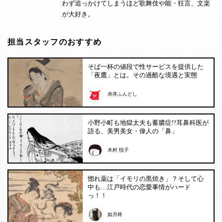
わず追っかけてしまうほど歌舞伎や能・狂言、文楽
が大好き。
担当スタッフのおすすめ
そば一杯の値段で性サービスを提供した
「夜鷹」とは。その過酷な境遇と実態
赤井ふんどし
小野小町も地獄太夫も蓄膿症!?耳鼻科医が
語る、美男美女・偉人の「鼻」
木村 悦子
惚れ薬は「イモリの黒焼き」？そして心
中も…江戸時代の恋愛事情がハード
っ！！
如月柊