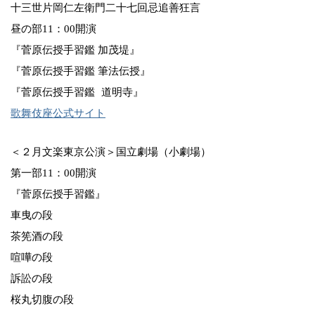
十三世片岡仁左衛門二十七回忌追善狂言
昼の部11：00開演
『菅原伝授手習鑑 加茂堤』
『菅原伝授手習鑑 筆法伝授』
『菅原伝授手習鑑 道明寺』
歌舞伎座公式サイト
＜２月文楽東京公演＞国立劇場（小劇場）
第一部11：00開演
『菅原伝授手習鑑』
車曳の段
茶筅酒の段
喧嘩の段
訴訟の段
桜丸切腹の段