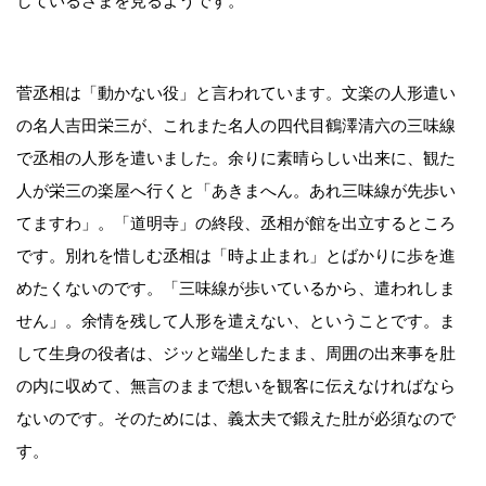
しているさまを見るようです。
菅丞相は「動かない役」と言われています。文楽の人形遣い
の名人吉田栄三が、これまた名人の四代目鶴澤清六の三味線
で丞相の人形を遣いました。余りに素晴らしい出来に、観た
人が栄三の楽屋へ行くと「あきまへん。あれ三味線が先歩い
てますわ」。「道明寺」の終段、丞相が館を出立するところ
です。別れを惜しむ丞相は「時よ止まれ」とばかりに歩を進
めたくないのです。「三味線が歩いているから、遣われしま
せん」。余情を残して人形を遣えない、ということです。ま
して生身の役者は、ジッと端坐したまま、周囲の出来事を肚
の内に収めて、無言のままで想いを観客に伝えなければなら
ないのです。そのためには、義太夫で鍛えた肚が必須なので
す。