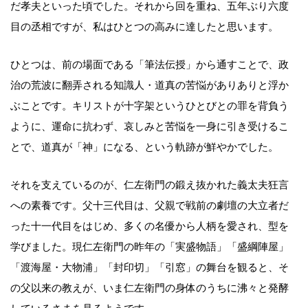
だ孝夫といった頃でした。それから回を重ね、五年ぶり六度
目の丞相ですが、私はひとつの高みに達したと思います。
ひとつは、前の場面である「筆法伝授」から通すことで、政
治の荒波に翻弄される知識人・道真の苦悩がありありと浮か
ぶことです。キリストが十字架というひとびとの罪を背負う
ように、運命に抗わず、哀しみと苦悩を一身に引き受けるこ
とで、道真が「神」になる、という軌跡が鮮やかでした。
それを支えているのが、仁左衛門の鍛え抜かれた義太夫狂言
への素養です。父十三代目は、父親で戦前の劇壇の大立者だ
った十一代目をはじめ、多くの名優から人柄を愛され、型を
学びました。現仁左衛門の昨年の「実盛物語」「盛綱陣屋」
「渡海屋・大物浦」「封印切」「引窓」の舞台を観ると、そ
の父以来の教えが、いま仁左衛門の身体のうちに沸々と発酵