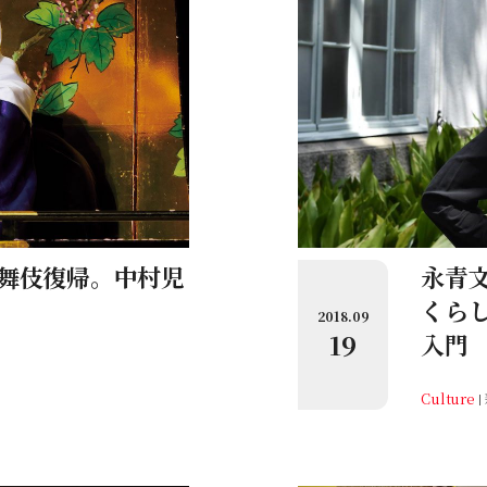
舞伎復帰。中村児
永青
くら
2018.09
19
入門
Culture