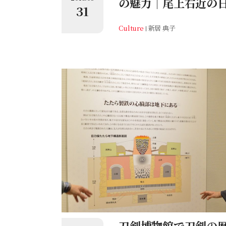
の魅力｜尾上右近の
31
Culture
新居 典子
刀剣博物館で刀剣の