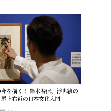
の今を描く！ 鈴木春信、浮世絵の
｜尾上右近の日本文化入門
新居 典子