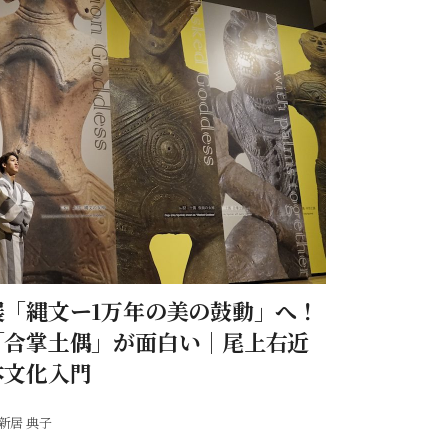
展「縄文ー1万年の美の鼓動」へ！
「合掌土偶」が面白い｜尾上右近
本文化入門
新居 典子