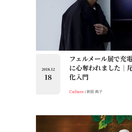
フェルメール展で充電
に心奪われました｜
2018.12
18
化入門
Culture
新居 典子