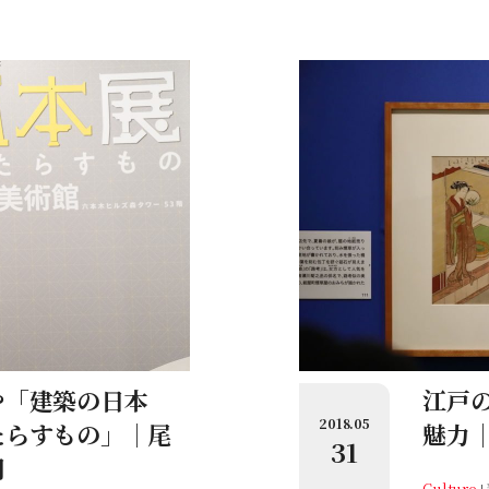
や「建築の日本
江戸
2018.05
たらすもの」｜尾
魅力
31
門
Culture