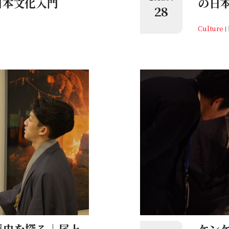
日本文化入門
の日
28
Culture
歴史を探る｜尾上
ケン