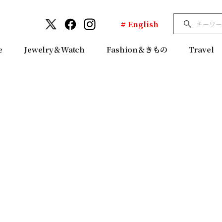
# English
e
Jewelry＆Watch
Fashion＆きもの
Travel