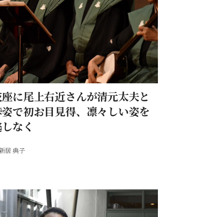
伎座に尾上右近さんが清元太夫と
裃姿で初お目見得、凛々しい姿を
逃しなく
新居 典子