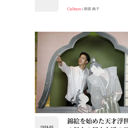
Culture
新居 典子
錦絵を始めた天才浮
2018.05