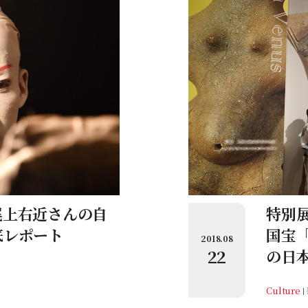
尾上右近さんの自
特別
底レポート
国宝
2018.08
22
の日
Culture