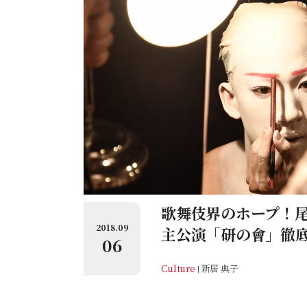
歌舞伎界のホープ！
2018.09
主公演「研の會」徹
06
Culture
新居 典子