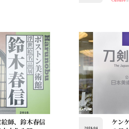
世絵師、鈴木春信
ケン
2018.04