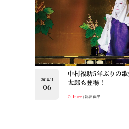
中村福助5年ぶりの歌
2018.11
太郎も登場！
06
Culture
新居 典子