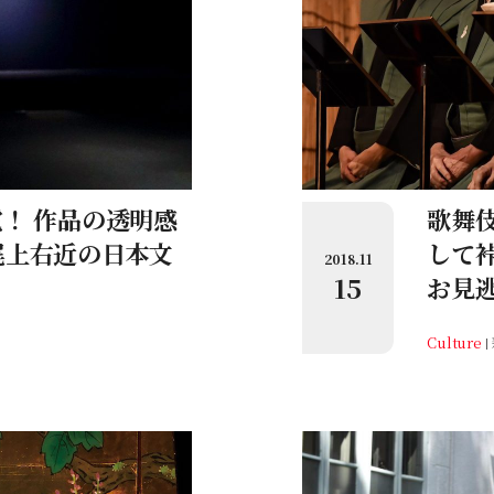
！ 作品の透明感
歌舞
尾上右近の日本文
して
2018.11
15
お見
Culture