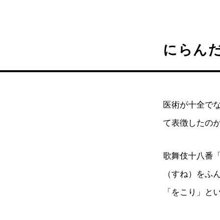
にらん
医術が十全で
て表徴したの
歌舞伎十八番
（すね）をふ
「をこり」と