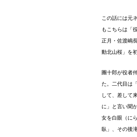
この話には元
もこちらは「
正月・佐渡嶋
動北山桜」を
團十郎が役者
た。二代目は
して、差して
に」と言い聞
女を白眼（に
臥」、その後