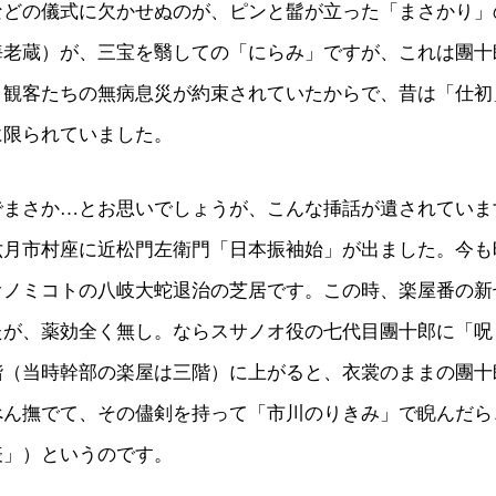
などの儀式に欠かせぬのが、ピンと髷が立った「まさかり」
海老蔵）が、三宝を翳しての「にらみ」ですが、これは團十
、観客たちの無病息災が約束されていたからで、昔は「仕初
に限られていました。
でまさか…とお思いでしょうが、こんな挿話が遺されていま
六月市村座に近松門左衛門「日本振袖始」が出ました。今も
オノミコトの八岐大蛇退治の芝居です。この時、楽屋番の新
たが、薬効全く無し。ならスサノオ役の七代目團十郎に「呪
階（当時幹部の楽屋は三階）に上がると、衣裳のままの團十
べん撫でて、その儘剣を持って「市川のりきみ」で睨んだら
表」）というのです。