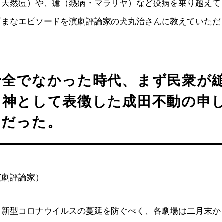
（天然痘）や、瘧（熱病・マラリヤ）など疫病を乗り越えて
ざまなエピソードを演劇評論家の犬丸治さんに教えていただ
十全でなかった時代、まず民衆が
き神として表徴した成田不動の申
郎だった。
演劇評論家）
、新型コロナウイルスの蔓延を防ぐべく、各劇場は二月末か