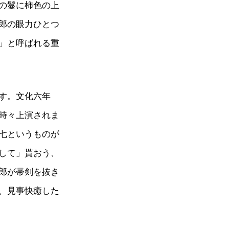
の鬘に柿色の上
郎の眼力ひとつ
」と呼ばれる重
す。文化六年
時々上演されま
七というものが
して」貰おう、
郎が帯剣を抜き
、見事快癒した