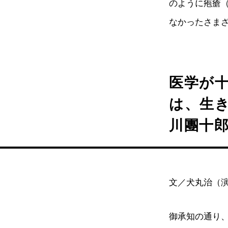
のように疱瘡
なかったさま
医学が
は、生
川團十
文／犬丸治（
御承知の通り