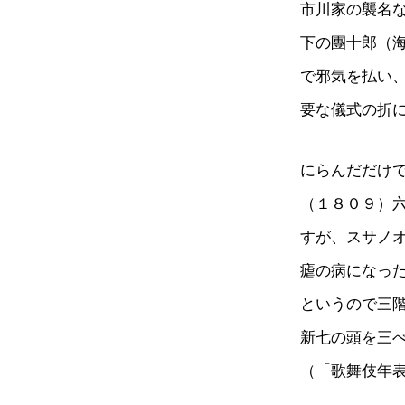
市川家の襲名
下の團十郎（
で邪気を払い
要な儀式の折
にらんだだけ
（１８０９）
すが、スサノ
瘧の病になっ
というので三
新七の頭を三
（「歌舞伎年