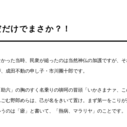
だだけでまさか？！
なかった当時、民衆が縋ったのは当然神仏の加護ですが、そ
が、成田不動の申し子・市川團十郎です。
「助六」の胸のすく名乗りの啖呵の冒頭「いかさまナァ、こ
んごむ野郎めらは、己が名をきいて置け。まず第一をこりが
いうのは「瘧」と書いて、「熱病、マラリヤ」のことです。