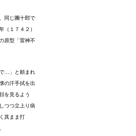
、同じ團十郎で
年（１７４２）
の原型「雷神不
で…」と頼まれ
懐の汗手拭を出
顔を見るよう
しつつ立上り病
く其まま打
。