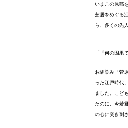
いまこの原稿
芝居をめぐる
ら、多くの先
「『何の因果
お馴染み「菅
った江戸時代
ました。こど
たのに、今若
の心に突き刺