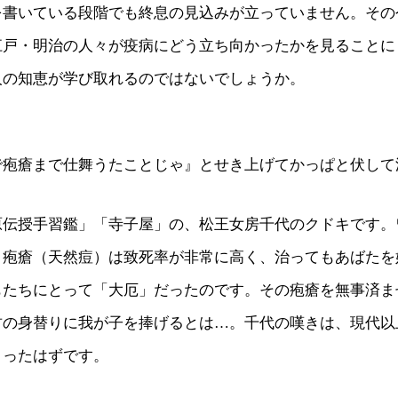
を書いている段階でも終息の見込みが立っていません。その
江戸・明治の人々が疫病にどう立ち向かったかを見ることに
人の知恵が学び取れるのではないでしょうか。
で疱瘡まで仕舞うたことじゃ』とせき上げてかっぱと伏して
原伝授手習鑑」「寺子屋」の、松王女房千代のクドキです。
、疱瘡（天然痘）は致死率が非常に高く、治ってもあばたを
もたちにとって「大厄」だったのです。その疱瘡を無事済ま
君の身替りに我が子を捧げるとは…。千代の嘆きは、現代以
さったはずです。