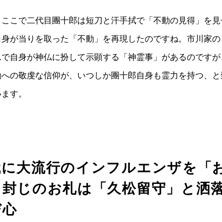
、ここで二代目團十郎は短刀と汗手拭で「不動の見得」を見
自身が当りを取った「不動」を再現したのですね。市川家の
んで自身が神仏に扮して示顕する「神霊事」があるのですが
動への敬虔な信仰が、いつしか團十郎自身も霊力を持つ、と
います。
代に大流行のインフルエンザを「
、封じのお札は「久松留守」と洒
び心