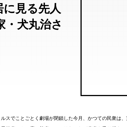
居に見る先人
家・犬丸治さ
イルスでことごとく劇場が閉鎖した今月、かつての民衆は、