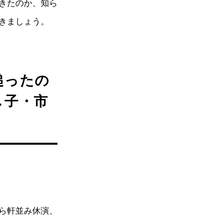
きたのか、知ら
きましょう。
縋ったの
し子・市
ら軒並み休演、