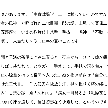
ネタがあります。「中古戯場説・上」に載っているのですが
役者の氏神」と呼ばれた二代目團十郎の話。上坂して寛保二
長五郎座で、いまの歌舞伎十八番「毛抜」「鳴神」「不動」
初演し、大当たりを取った年の夏のことです。
仲間と天満の茶屋に涼みに寄ると、亭主から「ひとり娘が瘧
「しばし待たれよ」とウガイ・手水して、手拭で頭を包み、
来た小脇差を持って寝間へ入った。娘を抱き起させ「自分の
かせた二代目。「件の短刀を抜放し汗手拭を握りて縛の縄に
らみ）し勢ひ誠に別人の如く」「病女一目見るより戦慄甚し
滝の如く汗を流して、瘧は跡形なく快癒した、というのです