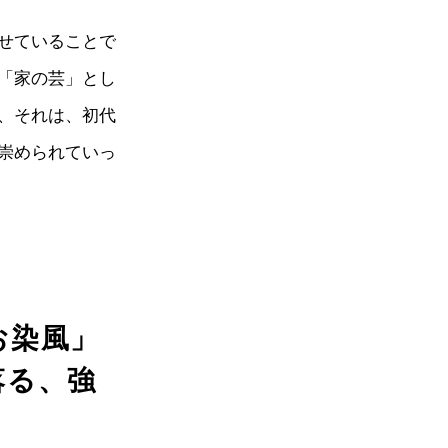
せていることで
「家の芸」とし
、それは、初代
崇められていっ
お染風」
落る、強