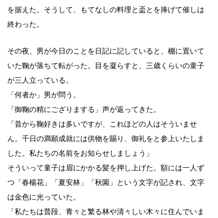
を据えた。そうして、もてなしの料理と盃とを捧げて催しは
終わった。
その夜、男が今日のことを日記に記していると、棚に置いて
いた鞠が落ちて転がった。目を凝らすと、三歳くらいの童子
が三人立っている。
「何者か」男が問う。
「御鞠の精にござりまする」声が返ってきた。
「昔から鞠好きは多いですが、これほどの人はそういませ
ん。千日の満願成就には供物を賜り、御礼をと参上いたしま
した。私たちの名前をお知らせしましょう」
そういって童子は眉にかかる髪を押し上げた。額には一人ず
つ「春楊花」「夏安林」「秋園」という文字が記され、文字
は金色に光っていた。
「私たちは普段、青々と繁る林や清々しい木々に住んでいま