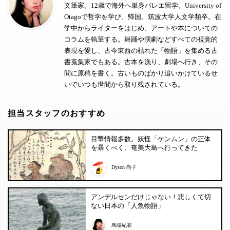
文筆家。12歳で海外へ単身バレエ留学。University of
Otagoで哲学を学び、帰国。筑波大学人文学類卒。在
学中からライターをはじめ、アートや本についての
コラムを執筆する。舞踊や演劇などすべての視覚的
表現を愛し、古今東西の枯れた「物語」を集める古
書蒐集家でもある。古本を漁り、劇場へ行き、その
間に原稿を書く。古いものばかり追いかけているせ
いでいつも世間から取り残されている。
担当スタッフのおすすめ
目撃情報多数。妖怪「ケンムン」の正体
を暴くべく、奄美大島へ行ってきた
Dyson 尚子
アンデルセンだけじゃない！悲しくて切
ない日本の「人魚物語」
馬場紀衣