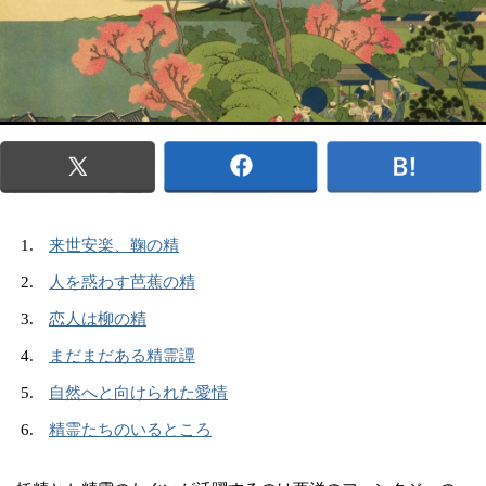
来世安楽、鞠の精
人を惑わす芭蕉の精
恋人は柳の精
まだまだある精霊譚
自然へと向けられた愛情
精霊たちのいるところ