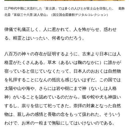
江戸時代中期に大流行した「富士講」では多くの人びとが富士山を目指した。 葛飾
北斎『富嶽三十六景 諸人登山』（国立国会図書館デジタルコレクション）
律儀で礼儀正しく、人に惹かれて、人を怖がらせ、惑わせ
る。精霊とはいったい、何者なのだろう。
八百万の神々の存在が証明するように、古来より日本には人
格霊がたくさんある。草木（あるいは鞠のなかに）に誰かが
宿っていると信じていなくたって、日本人のおおくは自然物
を礼拝することになんの抵抗も感じないはずだ。この国では
太陽や山や海や、さらには岩や樹にまで神（ないしは人格
神）がいることを認めているのだから。狐や蛇や犬も神扱い
するし、祟りを信じて祀ってきた。崇拝の対象となった自然
物は、親しみの感情と畏敬の念をもって扱われた。そういう
わけで、お米の一粒まで無駄にしてはいけないのである。