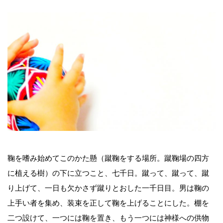
鞠を嗜み始めてこのかた懸（蹴鞠をする場所。蹴鞠場の四方
に植える樹）の下に立つこと、七千日。蹴って、蹴って、蹴
り上げて、一日も欠かさず蹴りとおした一千日目。男は鞠の
上手い者を集め、装束を正して鞠を上げることにした。棚を
二つ設けて、一つには鞠を置き、もう一つには神様への供物