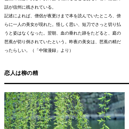
話が信州に残されている。
記述によれば、僧侶が夜更けまで本を読んでいたところ、傍
らに一人の美女が現れた。怪しく思い、短刀でさっと切り払
うと姿はなくなった。翌朝、血の垂れた跡をたどると、庭の
芭蕉が切り倒されていたという。昨夜の美女は、芭蕉の精だ
ったらしい。（「中陵漫録」より）
恋人は柳の精