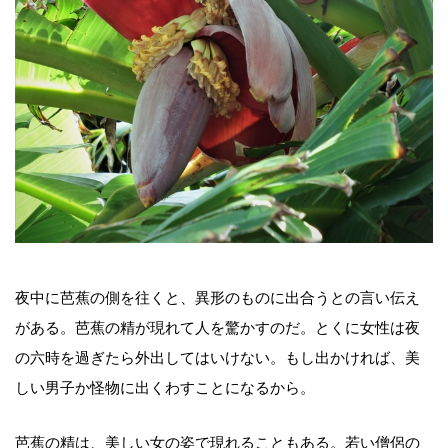
夜中に芭蕉の側を往くと、異形のものに出合うとの言い伝え
がある。芭蕉の精が現れて人を驚かすのだ。とくに女性は夜
の六時を過ぎたら外出してはいけない。もし出かければ、美
しい男子か怪物に出くわすことになるから。
芭蕉の精は、美しい女の姿で現れることもある。若い僧侶の