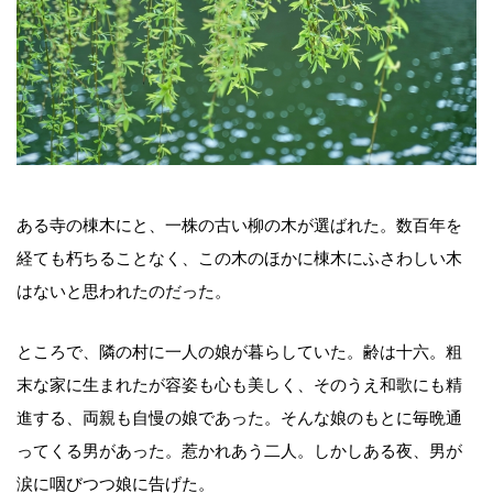
ある寺の棟木にと、一株の古い柳の木が選ばれた。数百年を
経ても朽ちることなく、この木のほかに棟木にふさわしい木
はないと思われたのだった。
ところで、隣の村に一人の娘が暮らしていた。齢は十六。粗
末な家に生まれたが容姿も心も美しく、そのうえ和歌にも精
進する、両親も自慢の娘であった。そんな娘のもとに毎晩通
ってくる男があった。惹かれあう二人。しかしある夜、男が
涙に咽びつつ娘に告げた。