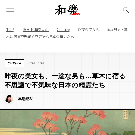
検索
TOP
ROCK 和樂web
Culture
昨夜の美女も、一途な男も…草
木に宿る不思議で不気味な日本の精霊たち
Culture
2024.04.24
昨夜の美女も、一途な男も…草木に宿る
不思議で不気味な日本の精霊たち
馬場紀衣