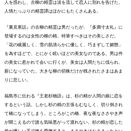
人を惑わし、古柳の精霊は涙を流して恋人に別れを告げた。
人情たっぷりの精霊譚はほかにもたくさんある。
『裏見寒話』の古柳の精霊は男だったが、『多満寸太礼』に
登場するのは女性の柳の精。特筆すべきはその美しさだ。
「花の眦麗しく、雪の肌清らかに優しく、巧まずして媚態」
を為すほどで、とにかく眩いほどの美女なのである。男は件
の美女に惹かれて会いに行くが、美女は人間たちに伐られ、
薪になっていた。大きな柳の切株だけが残されたさまはあま
りに悲しい。
福島市に伝わる『王老杉物語』は、杉の精が人間の娘に恋を
するという話。しかし杉の精の主張もむなしく、切り倒され
て橋になってしまう。ところがこの橋、夜な夜なささやき声
が聞こえるので誰も気味悪がって渡れない。杉の精が恋した
娘が優しい手で橋を愛撫すると、ささやきはおさまったとい