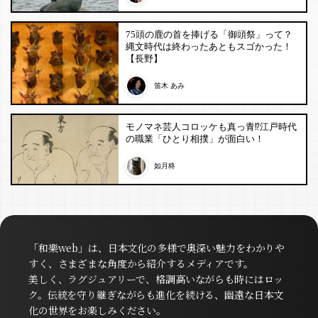
75頭の鹿の首を捧げる「御頭祭」って？
縄文時代は終わったあともスゴかった！
【長野】
笛木 あみ
モノマネ芸人コロッケも真っ青⁉︎江戸時代
の職業「ひとり相撲」が面白い！
如月柊
「和樂web」は、日本文化の多様で奥深い魅力をわかりや
すく、さまざまな角度から紹介するメディアです。
美しく、ラグジュアリーで、格調高いながらも時にはロッ
ク。伝統を守り継ぎながらも進化を続ける、幽遠な日本文
化の世界をお楽しみください。