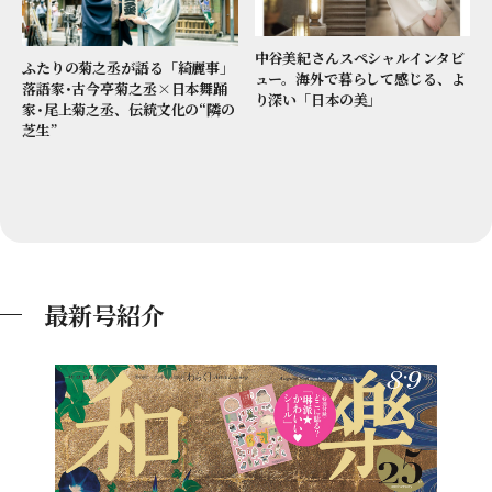
中谷美紀さんスペシャルインタビ
ふたりの菊之丞が語る「綺麗事」
ュー。海外で暮らして感じる、よ
落語家･古今亭菊之丞×日本舞踊
り深い「日本の美」
家･尾上菊之丞、伝統文化の“隣の
芝生”
最新号紹介