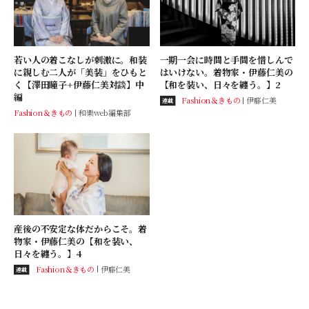
若い人の着こなしが刺激に。和装
一期一会に時間と手間を惜しんで
に親しむ二人が「美装」をひもと
はいけない。着物家・伊藤仁美の
く【澤田瞳子+伊藤仁美対談】中
【和を装い、日々を纏う。】2
編
Fashion＆きもの
伊藤仁美
連載
Fashion＆きもの
和樂web編集部
産後の不安定な体だからこそ。着
物家・伊藤仁美の【和を装い、
日々を纏う。】4
Fashion＆きもの
伊藤仁美
連載