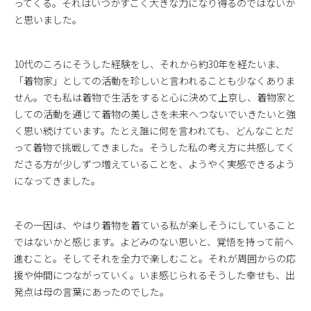
ってくる。それはいつかすごく大きな力になり得るのではないか
と思いました。
10代のころにそうした経験をし、それから約30年を経たいま、
「着物家」としての活動を珍しいと言われることも少なくありま
せん。でも私は着物で生活をすると心に決めて上京し、着物家と
しての活動を通じて着物の美しさを未来へつないでいきたいと強
く思い続けています。たとえ誰に何を言われても、どんなことだ
って着物で挑戦してきました。そうした私の考え方に共感してく
ださる方が少しずつ増えていることを、ようやく実感できるよう
になってきました。
その一因は、やはり着物を着ている私が楽しそうにしていること
ではないかと感じます。よどみのない思いと、覚悟を持って前へ
進むこと。そしてそれを全力で楽しむこと。それが周囲からの応
援や仲間につながっていく。いま感じられるそうした幸せも、出
発点は母の言葉にあったのでした。