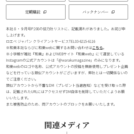
定期購読
バックナンバー
本誌８・９月号P.208の協力社リストに、記載漏れがありました。お詫び申
し上げます。
ロエベ ジャパン クライアントサービスTEL03-6215-6116
※和樂本誌ならびに和樂webに関するお問い合わせは
こちら
。
※小学館が雑誌『和樂』およびWEBサイト『和樂web』にて運営している
Instagramの公式アカウントは「@warakumagazine」のみになります。
和樂webのロゴや名称、公式アカウントの投稿を無断使用しプレゼント企画
などを行っている類似アカウントがございますが、弊社とは一切関係ないの
でご注意ください。
類似アカウントから不審なDM（プレゼント当選告知）などを受け取った際
は、記載されたURLにはアクセスせずDM自体を削除していただくようお願
いいたします。
また被害防止のため、同アカウントのブロックをお願いいたします。
関連メディア