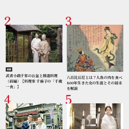
連載
武者小路千家のお盆と精進料理
八百比丘尼とは？人魚の肉を食べ
（前編）【料理家 千麻子の「千歳
800年生きた女の生涯とその結末
一食」】
を解説