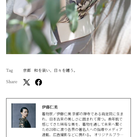
Tag
京都
和を装い、日々を纏う。
Share
伊藤仁美
着物家／伊藤仁美 京都の禅寺である両足院に生ま
れ、日本古来の美しさに囲まれて育つ。長年肌で
感じてきた稀有な美を、着物を通して未来へ繋ぐ
ため20年に渡り各界の著名人への指導やメディア
連載、広告撮影などに携わる。 オリジナルブラン