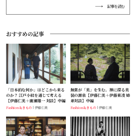
ド「ensowabi」を展開しながら主宰する「纏う
記事を読む
会」では、感性をひらく唯一無二の着付けの世界
を展開。その源流はうまれ育った禅寺の教えにあ
る。企業研修や講演、国内外のブランドとのコラ
ボレーションも多数、着物の新たな可能性を追求
し続けている。
おすすめの記事
「日本的な何か」はどこから来る
無常が「美」を生む。禅に探る美
のか？ 江戸小紋を通じて考える
装の源泉【伊藤仁美＋伊藤東凌 姉
【伊藤仁美＋廣瀬雄一 対談】中編
弟対談】中編
Fashion＆きもの
伊藤仁美
Fashion＆きもの
伊藤仁美