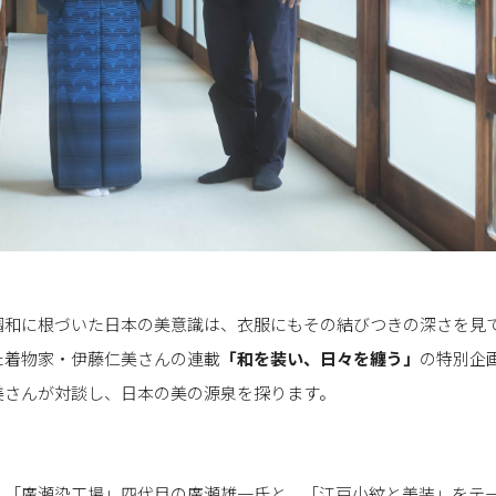
調和に根づいた日本の美意識は、衣服にもその結びつきの深さを見
た着物家・伊藤仁美さんの連載
「和を装い、日々を纏う」
の特別企
美さんが対談し、日本の美の源泉を探ります。
く「廣瀬染工場」四代目の廣瀬雄一氏と、「江戸小紋と美装」をテ