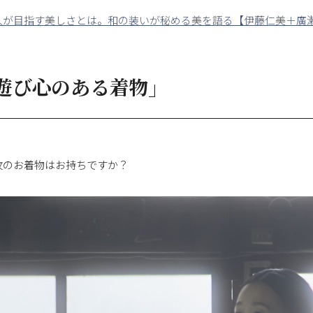
人が目指す美しさとは。和の装いが秘める美を語る【伊藤仁美＋廣瀬
遊び心のある着物」
紋のお着物はお持ちですか？