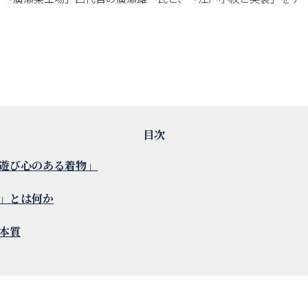
遊び心のある着物」
」とは何か
本質