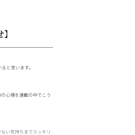
せ】
いると言います。
時の心境を連載の中でこう
かない気持ちまでスッキリ