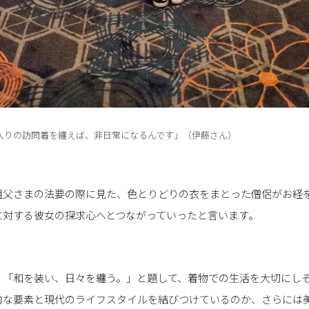
入りの訪問着を纏えば、非日常になるんです」（伊藤さん）
祖父さまの法要の際に見た、色とりどりの衣をまとった僧侶がお経
に対する彼女の探求心へとつながっていったと言います。
、「和を装い、日々を纏う。」と題して、着物での生活を大切にし
的な要素と現代のライフスタイルを結びつけているのか、さらには