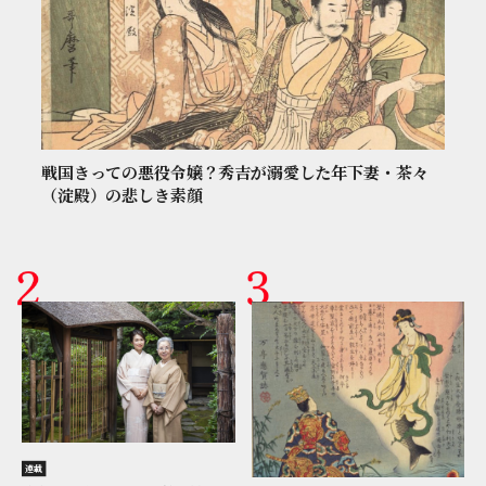
戦国きっての悪役令嬢？秀吉が溺愛した年下妻・茶々
（淀殿）の悲しき素顔
連載