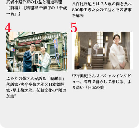
武者小路千家のお盆と精進料理
八百比丘尼とは？人魚の肉を食べ
（前編）【料理家 千麻子の「千歳
800年生きた女の生涯とその結末
一食」】
を解説
中谷美紀さんスペシャルインタビ
ふたりの菊之丞が語る「綺麗事」
ュー。海外で暮らして感じる、よ
落語家･古今亭菊之丞×日本舞踊
り深い「日本の美」
家･尾上菊之丞、伝統文化の“隣の
芝生”