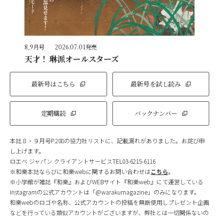
8,9月号
2026.07.01発売
天才！ 琳派オールスターズ
最新号はこちら
最新号を試し読み
定期購読
バックナンバー
本誌８・９月号P.208の協力社リストに、記載漏れがありました。お詫び申
し上げます。
ロエベ ジャパン クライアントサービスTEL03-6215-6116
※和樂本誌ならびに和樂webに関するお問い合わせは
こちら
。
※小学館が雑誌『和樂』およびWEBサイト『和樂web』にて運営している
Instagramの公式アカウントは「@warakumagazine」のみになります。
和樂webのロゴや名称、公式アカウントの投稿を無断使用しプレゼント企画
などを行っている類似アカウントがございますが、弊社とは一切関係ないの