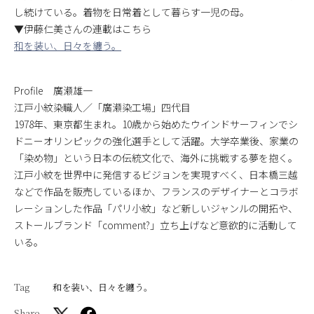
し続けている。着物を日常着として暮らす一児の母。
▼伊藤仁美さんの連載はこちら
和を装い、日々を纏う。
Profile 廣瀬雄一
江戸小紋染職人／「廣瀬染工場」四代目
1978年、東京都生まれ。10歳から始めたウインドサーフィンでシ
ドニーオリンピックの強化選手として活躍。大学卒業後、家業の
「染め物」という日本の伝統文化で、海外に挑戦する夢を抱く。
江戸小紋を世界中に発信するビジョンを実現すべく、日本橋三越
などで作品を販売しているほか、フランスのデザイナーとコラボ
レーションした作品「パリ小紋」など新しいジャンルの開拓や、
ストールブランド「comment?」立ち上げなど意欲的に活動して
いる。
Tag
和を装い、日々を纏う。
Share