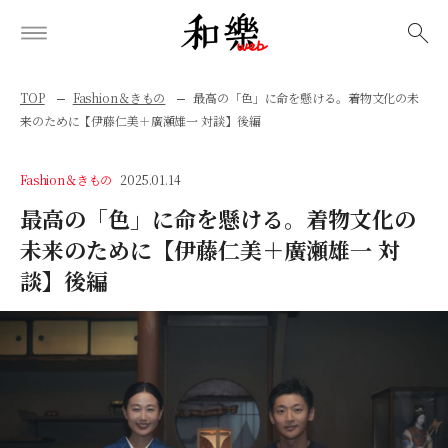
検索
TOP
Fashion＆きもの
最高の「色」に命を懸ける。着物文化の未
来のために【伊藤仁美＋廣瀬雄一 対談】後編
Fashion＆きもの
2025.01.14
最高の「色」に命を懸ける。着物文化の
未来のために【伊藤仁美＋廣瀬雄一 対
談】後編