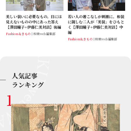
美しい装いに必要なもの。目には
若い人の着こなしが刺激に。和装
見えないものの中にあった答え
に親しむ二人が「美装」をひもと
【澤田瞳子+伊藤仁美対談】後編
く【澤田瞳子+伊藤仁美対談】中
編
Fashion＆きもの
和樂web編集部
Fashion＆きもの
和樂web編集部
人気記事
ランキング