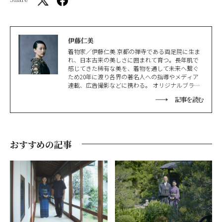
伊藤仁美
着物家／伊藤仁美 京都の禅寺である両足院に生ま
れ、日本古来の美しさに囲まれて育つ。長年肌で
感じてきた稀有な美を、着物を通して未来へ繋ぐ
ため20年に渡り各界の著名人への指導やメディア
連載、広告撮影などに携わる。 オリジナルブラン
ド「ensowabi」を展開しながら主宰する「纏う
記事を読む
会」では、感性をひらく唯一無二の着付けの世界
を展開。その源流はうまれ育った禅寺の教えにあ
る。企業研修や講演、国内外のブランドとのコラ
ボレーションも多数、着物の新たな可能性を追求
し続けている。
おすすめの記事