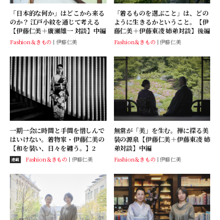
「日本的な何か」はどこから来る
「着るものを選ぶこと」は、どの
のか？ 江戸小紋を通じて考える
ように生きるかということ。【伊
【伊藤仁美＋廣瀬雄一 対談】中編
藤仁美＋伊藤東凌 姉弟対談】後編
Fashion＆きもの
伊藤仁美
Fashion＆きもの
伊藤仁美
一期一会に時間と手間を惜しんで
無常が「美」を生む。禅に探る美
はいけない。着物家・伊藤仁美の
装の源泉【伊藤仁美＋伊藤東凌 姉
【和を装い、日々を纏う。】2
弟対談】中編
Fashion＆きもの
伊藤仁美
Fashion＆きもの
伊藤仁美
連載