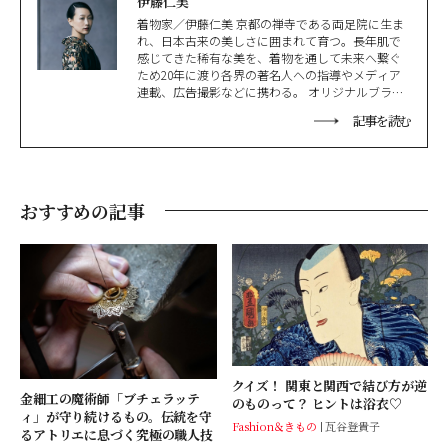
伊藤仁美
着物家／伊藤仁美 京都の禅寺である両足院に生ま
れ、日本古来の美しさに囲まれて育つ。長年肌で
感じてきた稀有な美を、着物を通して未来へ繋ぐ
ため20年に渡り各界の著名人への指導やメディア
連載、広告撮影などに携わる。 オリジナルブラン
ド「ensowabi」を展開しながら主宰する「纏う
記事を読む
会」では、感性をひらく唯一無二の着付けの世界
を展開。その源流はうまれ育った禅寺の教えにあ
る。企業研修や講演、国内外のブランドとのコラ
ボレーションも多数、着物の新たな可能性を追求
し続けている。
おすすめの記事
クイズ！ 関東と関西で結び方が逆
金細工の魔術師「ブチェラッテ
のものって？ ヒントは浴衣♡
ィ」が守り続けるもの。伝統を守
Fashion＆きもの
瓦谷登貴子
るアトリエに息づく究極の職人技