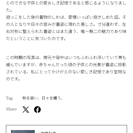
とのできな子供との愛おしき記憶であると感じるようになりまし
た。
抱っこをした後の着物のしわは、愛情いっぱい抱きしめた証。そ
の人となりや日々の営みが着姿に現れた美しさ。寸分違わず、左
右対称に整えられた着姿とはまた違う、唯一無二の魅力であり味
だということに気づいたのです。
この時期の写真は、襟元や背中はいつもふわふわ浮いていて帯も
緩んでいますが、赤ちゃんだった頃の子供との光景が着姿に投影
されている、私にとってかけがえのない愛しき記憶であり宝物な
のです。
Tag
和を装い、日々を纏う。
Share