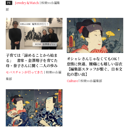
Jewelry＆Watch
和樂web編集
PR
部
子育ては「諦めることから始ま
オシャレさんじゃなくてもOK！
る」 書家・金澤翔子を育てた
怠惰に快適、腰痛にも嬉しい浴衣
母・泰子さんに聞く二人の歩み
【編集部スタッフが繋ぐ、日本文
セバスチャンが行ってきた
和樂web編
化の思い出】
集部
Culture
和樂web編集部