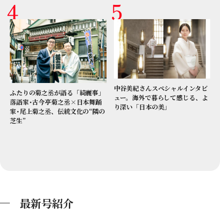
中谷美紀さんスペシャルインタビ
ふたりの菊之丞が語る「綺麗事」
ュー。海外で暮らして感じる、よ
落語家･古今亭菊之丞×日本舞踊
り深い「日本の美」
家･尾上菊之丞、伝統文化の“隣の
芝生”
最新号紹介