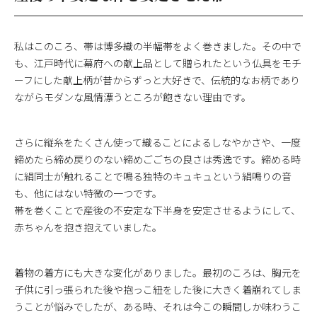
私はこのころ、帯は博多織の半幅帯をよく巻きました。その中で
も、江戸時代に幕府への献上品として贈られたという仏具をモチ
ーフにした献上柄が昔からずっと大好きで、伝統的なお柄であり
ながらモダンな風情漂うところが飽きない理由です。
さらに縦糸をたくさん使って織ることによるしなやかさや、一度
締めたら締め戻りのない締めごごちの良さは秀逸です。締める時
に絹同士が触れることで鳴る独特のキュキュという絹鳴りの音
も、他にはない特徴の一つです。
帯を巻くことで産後の不安定な下半身を安定させるようにして、
赤ちゃんを抱き抱えていました。
着物の着方にも大きな変化がありました。最初のころは、胸元を
子供に引っ張られた後や抱っこ紐をした後に大きく着崩れてしま
うことが悩みでしたが、ある時、それは今この瞬間しか味わうこ