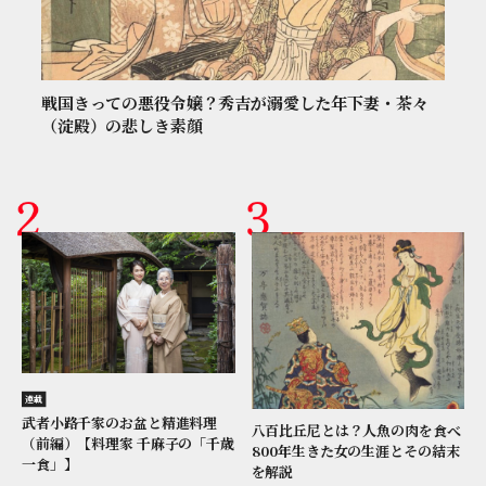
戦国きっての悪役令嬢？秀吉が溺愛した年下妻・茶々
（淀殿）の悲しき素顔
連載
武者小路千家のお盆と精進料理
八百比丘尼とは？人魚の肉を食べ
（前編）【料理家 千麻子の「千歳
800年生きた女の生涯とその結末
一食」】
を解説