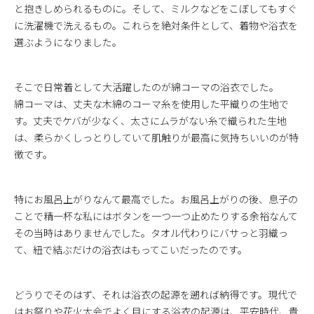
と抱きしめられるものに。そして、ミルクなどをこぼしてもすぐ
に洗濯機で洗えるもの。これらを絶対条件として、着物や浴衣を
選ぶようになりました。
そこで日常着として大活躍したのが綿コーマの浴衣でした。
綿コーマは、丈夫な木綿のコーマ糸を使用した平織りの生地で
す。丈夫でケバが少なく、太さにムラがない糸で織られた生地
は、柔らかくしっとりしていて肌触りが最高に気持ちいいのが特
徴です。
特にお風呂上がりなんて最高でした。お風呂上がりの後、息子の
ことで精一杯な私にはボタンを一つ一つ止めたりする余裕なんて
その当時はありませんでした。タオル代わりにバサっと羽織っ
て、紐で結ぶだけの浴衣はもってこいだったのです。
どうりでそのはず、それは浴衣の起源を遡れば納得です。現代で
はお祭りや花火大会でよく目にする浴衣の起源は、平安時代、貴