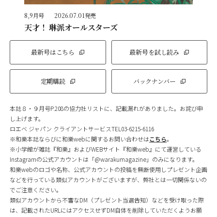
8,9月号
2026.07.01発売
天才！ 琳派オールスターズ
最新号はこちら
最新号を試し読み
定期購読
バックナンバー
本誌８・９月号P.208の協力社リストに、記載漏れがありました。お詫び申
し上げます。
ロエベ ジャパン クライアントサービスTEL03-6215-6116
※和樂本誌ならびに和樂webに関するお問い合わせは
こちら
。
※小学館が雑誌『和樂』およびWEBサイト『和樂web』にて運営している
Instagramの公式アカウントは「@warakumagazine」のみになります。
和樂webのロゴや名称、公式アカウントの投稿を無断使用しプレゼント企画
などを行っている類似アカウントがございますが、弊社とは一切関係ないの
でご注意ください。
類似アカウントから不審なDM（プレゼント当選告知）などを受け取った際
は、記載されたURLにはアクセスせずDM自体を削除していただくようお願