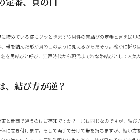
の定番、貝の口
粋に締めている姿にグッときます♡男性の帯結びの定番と言えば貝
は、帯を結んだ形が貝の口のように見えるからだそう。確かに折り目
別名を男結びと呼び、江戸時代から現代まで粋な帯結びとして人気
は、結び方が逆？
関東と関西で違うのはご存知ですか？ 形は同じなのですが、結び
身体に巻き付けます。そして両手で分けて帯を持ちますが、短い方