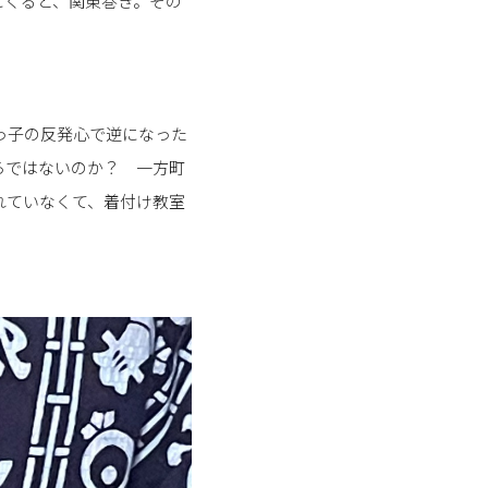
にくると、関東巻き。その
っ子の反発心で逆になった
らではないのか？ 一方町
れていなくて、着付け教室