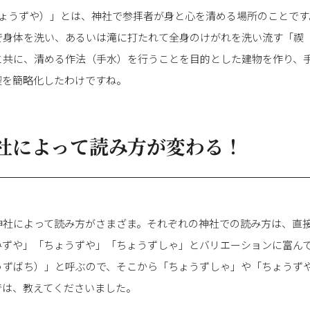
ちょうずや）」とは、神社で参拝者が身と心を清める場所のことです
で身体を洗い、あるいは滝に打たれて全身のけがれを洗い流す「禊
と共に、清める作法（手水）を行うことを目的とした建物を作り、
禊を簡略化したわけですね。
社によって読み方が変わる！
神社によって読み方がさまざま。それぞれの神社での読み方は、直
みずや」「ちょうずや」「ちょうずしゃ」とバリエーションに富ん
うずばち）」と呼ぶので、そこから「ちょうずしゃ」や「ちょうず
では、教えてくださいました。