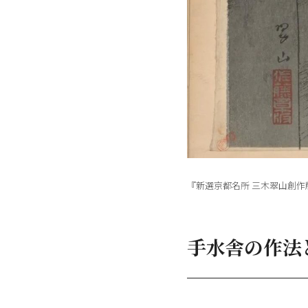
『新選京都名所 三木翠山創作
手水舎の作法