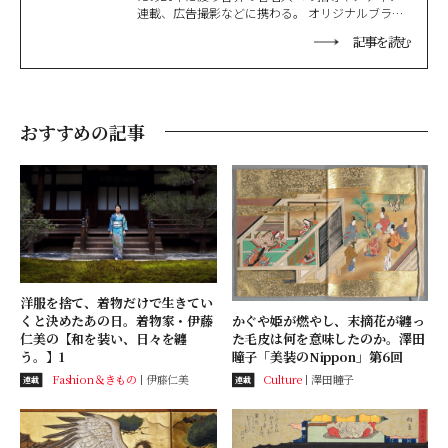
連載、広告撮影などに携わる。 オリジナルブラン
ド「ensowabi」を展開しながら主宰する「纏う
記事を読む
会」では、感性をひらく唯一無二の着付けの世界
を展開。その源流はうまれ育った禅寺の教えにあ
る。企業研修や講演、国内外のブランドとのコラ
ボレーションも多数、着物の新たな可能性を追求
し続けている。
おすすめの記事
洋服を捨て、着物だけで生きてい
くと決めたあの日。着物家・伊藤
かぐや姫が燃やし、末摘花が纏っ
仁美の【和を装い、日々を纏
た毛皮は何を意味したのか。澤田
う。】1
瞳子「美装のNippon」第6回
Fashion＆きもの
伊藤仁美
Culture
澤田瞳子
連載
連載