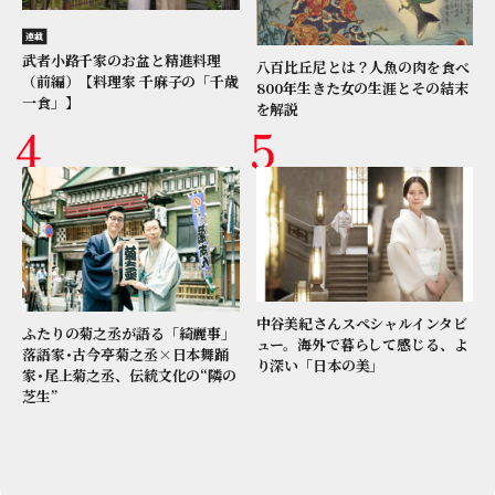
連載
武者小路千家のお盆と精進料理
八百比丘尼とは？人魚の肉を食べ
（前編）【料理家 千麻子の「千歳
800年生きた女の生涯とその結末
一食」】
を解説
中谷美紀さんスペシャルインタビ
ふたりの菊之丞が語る「綺麗事」
ュー。海外で暮らして感じる、よ
落語家･古今亭菊之丞×日本舞踊
り深い「日本の美」
家･尾上菊之丞、伝統文化の“隣の
芝生”