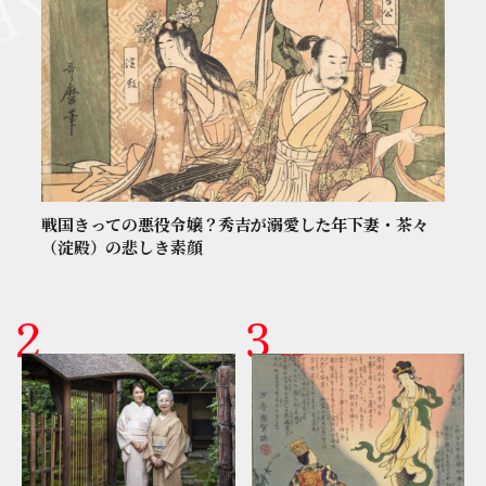
戦国きっての悪役令嬢？秀吉が溺愛した年下妻・茶々
（淀殿）の悲しき素顔