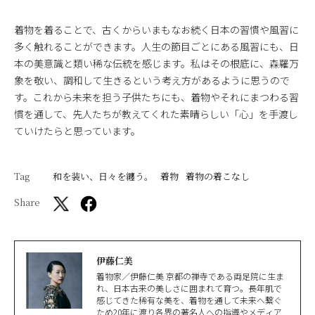
着物を着ることで、古くからいまもなお続く日本の習慣や風習に
多く触れることができます。人生の節目ごとにある風習にも、日
本の美意識と類い稀な伝統を感じます。私はその根底に、森羅万
象を敬い、調和して生きるという考え方があるように思うので
す。これから未来を担う子供たちにも、着物やそれにまつわる習
慣を通して、先人たちが教えてくれた素晴らしい「心」を手渡し
ていけたらと思っています。
Tag
和を装い、日々を纏う。
着物
着物の着こなし
Share
伊藤仁美
着物家／伊藤仁美 京都の禅寺である両足院に生ま
れ、日本古来の美しさに囲まれて育つ。長年肌で
感じてきた稀有な美を、着物を通して未来へ繋ぐ
ため20年に渡り各界の著名人への指導やメディア