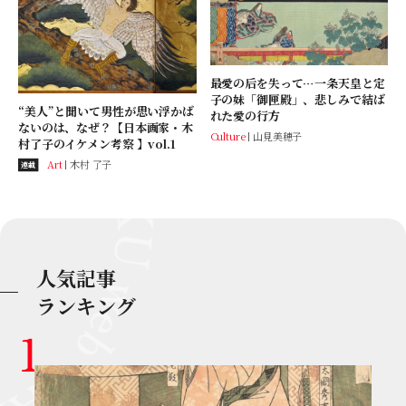
最愛の后を失って…一条天皇と定
子の妹「御匣殿」、悲しみで結ば
“美人”と聞いて男性が思い浮かば
れた愛の行方
ないのは、なぜ？【日本画家・木
Culture
山見美穂子
村了子のイケメン考察 】vol.1
Art
木村 了子
連載
人気記事
ランキング