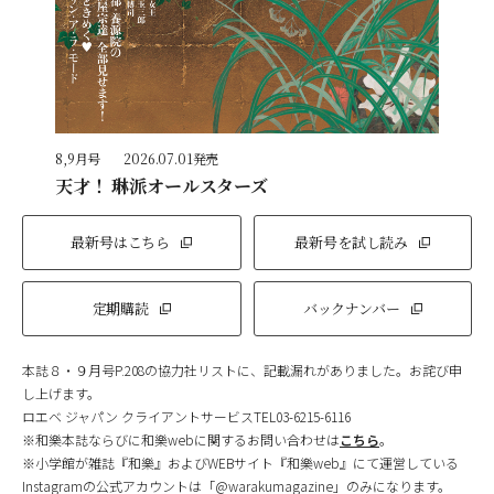
8,9月号
2026.07.01発売
天才！ 琳派オールスターズ
最新号はこちら
最新号を試し読み
定期購読
バックナンバー
本誌８・９月号P.208の協力社リストに、記載漏れがありました。お詫び申
し上げます。
ロエベ ジャパン クライアントサービスTEL03-6215-6116
※和樂本誌ならびに和樂webに関するお問い合わせは
こちら
。
※小学館が雑誌『和樂』およびWEBサイト『和樂web』にて運営している
Instagramの公式アカウントは「@warakumagazine」のみになります。