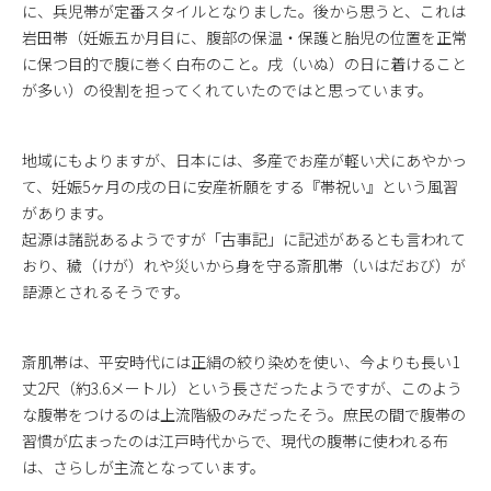
に、兵児帯が定番スタイルとなりました。後から思うと、これは
岩田帯（妊娠五か月目に、腹部の保温・保護と胎児の位置を正常
に保つ目的で腹に巻く白布のこと。戌（いぬ）の日に着けること
が多い）の役割を担ってくれていたのではと思っています。
地域にもよりますが、日本には、多産でお産が軽い犬にあやかっ
て、妊娠5ヶ月の戌の日に安産祈願をする『帯祝い』という風習
があります。
起源は諸説あるようですが「古事記」に記述があるとも言われて
おり、穢（けが）れや災いから身を守る斎肌帯（いはだおび）が
語源とされるそうです。
斎肌帯は、平安時代には正絹の絞り染めを使い、今よりも長い1
丈2尺（約3.6メートル）という長さだったようですが、このよう
な腹帯をつけるのは上流階級のみだったそう。庶民の間で腹帯の
習慣が広まったのは江戸時代からで、現代の腹帯に使われる布
は、さらしが主流となっています。