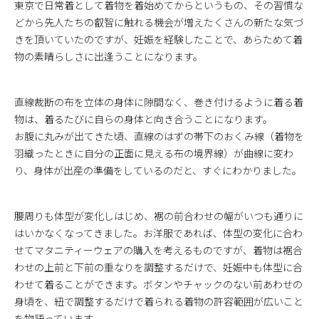
東京で日常着として着物を着始めてからというもの、その習慣な
どから先人たちの叡智に触れる機会が増えたくさんの新たな気づ
きを頂いていたのですが、妊娠を経験したことで、あらためて着
物の素晴らしさに出逢うことになります。
直線裁断の布を立体の身体に隙間なく、巻き付けるように着る着
物は、着るたびに自らの身体と向き合うことになります。
お腹に丸みが出てきた頃、直線のはずの帯下のおくみ線（着物を
羽織ったときに自分の正面に見える布の境界線）が曲線に変わ
り、身体が出産の準備をしているのだと、すぐにわかりました。
腰周りも体型が変化しはじめ、裾の前合わせの幅がいつも通りに
はいかなくなってきました。お洋服であれば、体型の変化に合わ
せてマタニティーウェアの購入を考えるものですが、着物は裾合
わせの上前と下前の重なりを調整するだけで、妊娠中も体型に合
わせて着ることができます。ボタンやチャックのない前あわせの
身頃を、紐で調整するだけで着られる着物の許容範囲が広いこと
を物語っています。