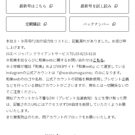
最新号はこちら
最新号を試し読み
定期購読
バックナンバー
本誌８・９月号P.208の協力社リストに、記載漏れがありました。お詫び申
し上げます。
ロエベ ジャパン クライアントサービスTEL03-6215-6116
※和樂本誌ならびに和樂webに関するお問い合わせは
こちら
。
※小学館が雑誌『和樂』およびWEBサイト『和樂web』にて運営している
Instagramの公式アカウントは「@warakumagazine」のみになります。
和樂webのロゴや名称、公式アカウントの投稿を無断使用しプレゼント企画
などを行っている類似アカウントがございますが、弊社とは一切関係ないの
でご注意ください。
類似アカウントから不審なDM（プレゼント当選告知）などを受け取った際
は、記載されたURLにはアクセスせずDM自体を削除していただくようお願
いいたします。
また被害防止のため、同アカウントのブロックをお願いいたします。