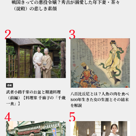
戦国きっての悪役令嬢？秀吉が溺愛した年下妻・茶々
（淀殿）の悲しき素顔
連載
武者小路千家のお盆と精進料理
八百比丘尼とは？人魚の肉を食べ
（前編）【料理家 千麻子の「千歳
800年生きた女の生涯とその結末
一食」】
を解説