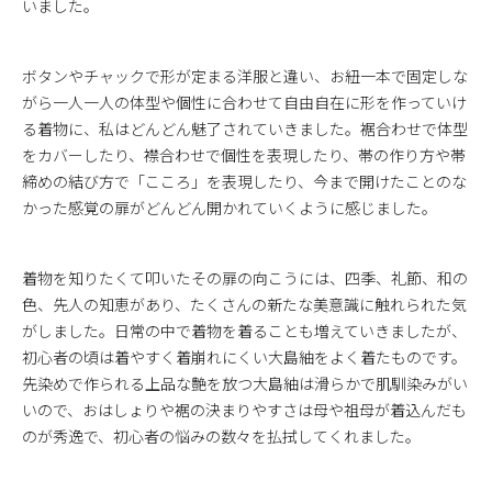
いました。
ボタンやチャックで形が定まる洋服と違い、お紐一本で固定しな
がら一人一人の体型や個性に合わせて自由自在に形を作っていけ
る着物に、私はどんどん魅了されていきました。裾合わせで体型
をカバーしたり、襟合わせで個性を表現したり、帯の作り方や帯
締めの結び方で「こころ」を表現したり、今まで開けたことのな
かった感覚の扉がどんどん開かれていくように感じました。
着物を知りたくて叩いたその扉の向こうには、四季、礼節、和の
色、先人の知恵があり、たくさんの新たな美意識に触れられた気
がしました。日常の中で着物を着ることも増えていきましたが、
初心者の頃は着やすく着崩れにくい大島紬をよく着たものです。
先染めで作られる上品な艶を放つ大島紬は滑らかで肌馴染みがい
いので、おはしょりや裾の決まりやすさは母や祖母が着込んだも
のが秀逸で、初心者の悩みの数々を払拭してくれました。