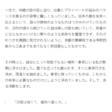
一方で、40歳が目の前に迫り、仕事とプライベートの悩みのバラ
ンスを取るのが非常に難しくなっていました。日本の美を未来へ
伝えるという、自らの使命のようなものはつかみかけていたもの
の、20代の頃から続けていた自分探しの旅も続いていて、何者か
にならなきゃいけない焦りのような気持ちを整理できず、そのざ
わつきを周囲に気付かれないように、京都の繁華街である寺町四
条から三条までをあてもなく何往復もしたものです。
その時ふと、自分にとって何処でもない場所・東京にいる私が鮮
明に浮かびました。居ても立っても居られず、すぐに東京行きを
決め、荷造りを始めました。東京に持っていくものは、これから
の未来に必要なものだけにしようと決めていました。そして、あ
る決断をします。
「洋服は捨てて、着物で暮らす。」