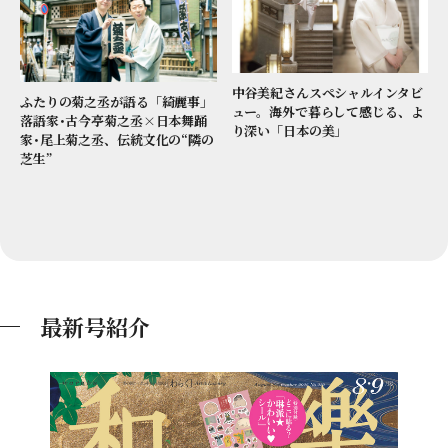
中谷美紀さんスペシャルインタビ
ふたりの菊之丞が語る「綺麗事」
ュー。海外で暮らして感じる、よ
落語家･古今亭菊之丞×日本舞踊
り深い「日本の美」
家･尾上菊之丞、伝統文化の“隣の
芝生”
最新号紹介