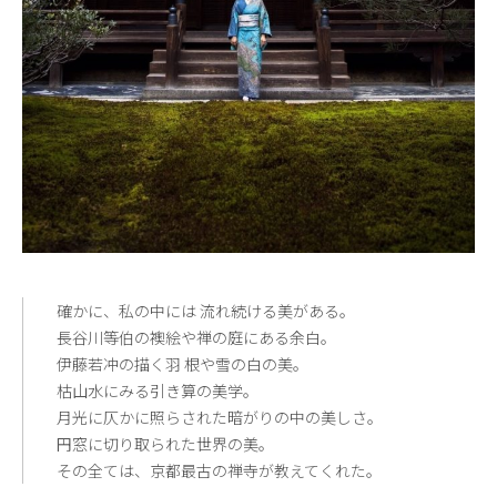
確かに、私の中には 流れ続ける美がある。
長谷川等伯の襖絵や禅の庭にある余白。
伊藤若冲の描く羽 根や雪の白の美。
枯山水にみる引き算の美学。
月光に仄かに照らされた暗がりの中の美しさ。
円窓に切り取られた世界の美。
その全ては、京都最古の禅寺が教えてくれた。