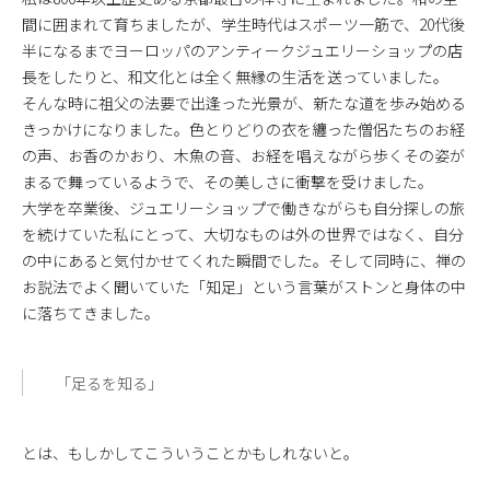
間に囲まれて育ちましたが、学生時代はスポーツ一筋で、20代後
半になるまでヨーロッパのアンティークジュエリーショップの店
長をしたりと、和文化とは全く無縁の生活を送っていました。
そんな時に祖父の法要で出逢った光景が、新たな道を歩み始める
きっかけになりました。色とりどりの衣を纏った僧侶たちのお経
の声、お香のかおり、木魚の音、お経を唱えながら歩くその姿が
まるで舞っているようで、その美しさに衝撃を受けました。
大学を卒業後、ジュエリーショップで働きながらも自分探しの旅
を続けていた私にとって、大切なものは外の世界ではなく、自分
の中にあると気付かせてくれた瞬間でした。そして同時に、禅の
お説法でよく聞いていた「知足」という言葉がストンと身体の中
に落ちてきました。
「足るを知る」
とは、もしかしてこういうことかもしれないと。