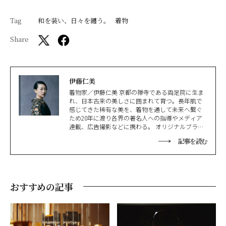
Tag
和を装い、日々を纏う。
着物
Share
伊藤仁美
着物家／伊藤仁美 京都の禅寺である両足院に生ま
れ、日本古来の美しさに囲まれて育つ。長年肌で
感じてきた稀有な美を、着物を通して未来へ繋ぐ
ため20年に渡り各界の著名人への指導やメディア
連載、広告撮影などに携わる。 オリジナルブラン
ド「ensowabi」を展開しながら主宰する「纏う
記事を読む
会」では、感性をひらく唯一無二の着付けの世界
を展開。その源流はうまれ育った禅寺の教えにあ
る。企業研修や講演、国内外のブランドとのコラ
ボレーションも多数、着物の新たな可能性を追求
し続けている。
おすすめの記事