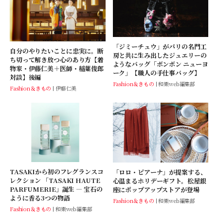
「ジミーチュウ」がパリの名門工
自分のやりたいことに忠実に。断
房と共に生み出したジュエリーの
ち切って解き放つ心のあり方【着
ようなバッグ「ボンボン ニューヨ
物家・伊藤仁美＋医師・稲葉俊郎
ーク」【職人の手仕事バッグ】
対談】後編
Fashion＆きもの
和樂web編集部
Fashion＆きもの
伊藤仁美
TASAKIから初のフレグランスコ
「ロロ・ピアーナ」が提案する、
レクション 「TASAKI HAUTE
心温まるホリデーギフト。松屋銀
PARFUMERIE」誕生 ― 宝石の
座にポップアップストアが登場
ように香る3つの物語
Fashion＆きもの
和樂web編集部
Fashion＆きもの
和樂web編集部