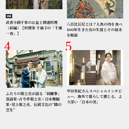
連載
武者小路千家のお盆と精進料理
八百比丘尼とは？人魚の肉を食べ
（前編）【料理家 千麻子の「千歳
800年生きた女の生涯とその結末
一食」】
を解説
中谷美紀さんスペシャルインタビ
ふたりの菊之丞が語る「綺麗事」
ュー。海外で暮らして感じる、よ
落語家･古今亭菊之丞×日本舞踊
り深い「日本の美」
家･尾上菊之丞、伝統文化の“隣の
芝生”