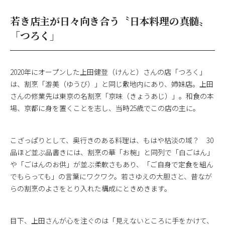
若き店主が日々向き合う〝日本料理の真髄〟
「つろく」
2020年にオープンした上田健登（けんと）さんの店「つろく」
は、割烹「游美（ゆうび）」と同じ敷地内にあり、姉妹店。上田
さんの修業先は東京の名割烹「京味（きょうあじ）」。和食の本
場、京都に身を置くことを志し、当時25歳でこの店の主に。
こざっぱりとして、奥行きのある料理は、もはや枯淡の域？ 30
品ほど並ぶ品書きには、割烹の華「お椀」と同列で「白ごはん」
や「ごはんのお供」が並ぶ柔軟さもあり、「ご自身で定食を組ん
でもらっても」の言葉にワクワク。若さゆえの大胆さと、昔なが
らの割烹のよさをとり入れた構成にときめきます。
目下、上田さんが心を注ぐのは「見えないところに手をかけて、