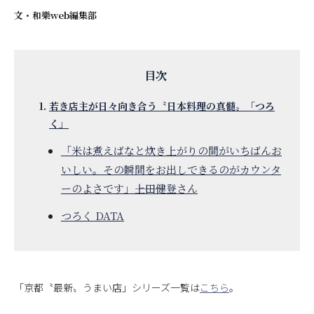
文・
和樂web編集部
若き店主が日々向き合う〝日本料理の真髄〟「つろ
く」
「米は煮えばなと炊き上がりの間がいちばんお
いしい。その瞬間をお出しできるのがカウンタ
ーのよさです」―――上田健登さん
つろく DATA
「京都〝最新〟うまい店」シリーズ一覧は
こちら
。