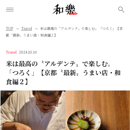
検索
TOP
Travel
米は最高の〝アルデンテ〟で楽しむ。「つろく」【京
都〝最新〟うまい店・和食編２】
Travel
2024.10.10
米は最高の〝アルデンテ〟で楽しむ。
「つろく」【京都〝最新〟うまい店・和
食編２】