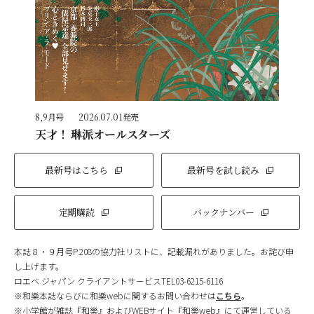
8,9月号
2026.07.01発売
天才！ 琳派オールスターズ
最新号はこちら
最新号を試し読み
定期購読
バックナンバー
本誌８・９月号P.208の協力社リストに、記載漏れがありました。お詫び申
し上げます。
ロエベ ジャパン クライアントサービスTEL03-6215-6116
※和樂本誌ならびに和樂webに関するお問い合わせは
こちら
。
※小学館が雑誌『和樂』およびWEBサイト『和樂web』にて運営している