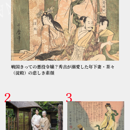
戦国きっての悪役令嬢？秀吉が溺愛した年下妻・茶々
（淀殿）の悲しき素顔