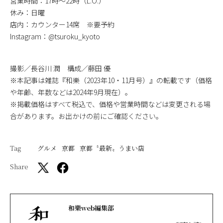
営業時間：17時～22時（L.O.）
休み：日曜
店内：カウンター14席 ※要予約
Instagram：@tsuroku_kyoto
撮影／長谷川 潤 構成／藤田 優
※本記事は雑誌『和樂（2023年10・11月号）』の転載です（価格
や年齢、年数などは2024年9月現在）。
※掲載価格はすべて税込で、価格や営業時間などは変更される場
合があります。お出かけの前にご確認ください。
Tag
グルメ
京都
京都〝最新〟うまい店
Share
和樂web編集部