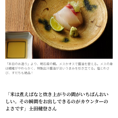
「本日のお造り」より、明石産の鯛。メスかオスで醬油を替える。メスの身
は繊維がやわらかく、特製出汁醬油が淡いうまみを引き立てる。塩とわさ
び、すだちも絶品！
「米は煮えばなと炊き上がりの間がいちばんおい
しい。その瞬間をお出しできるのがカウンターの
よさです」―――上田健登さん