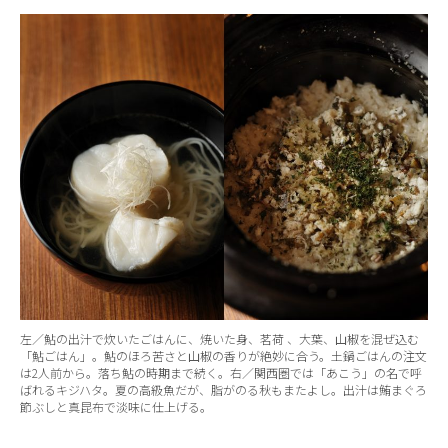
左／鮎の出汁で炊いたごはんに、焼いた身、茗荷 、大葉、山椒を混ぜ込む
「鮎ごはん」。鮎のほろ苦さと山椒の香りが絶妙に合う。土鍋ごはんの注文
は2人前から。落ち鮎の時期まで続く。右／関西圏では「あこう」の名で呼
ばれるキジハタ。夏の高級魚だが、脂がのる秋もまたよし。出汁は鮪まぐろ
節ぶしと真昆布で淡味に仕上げる。