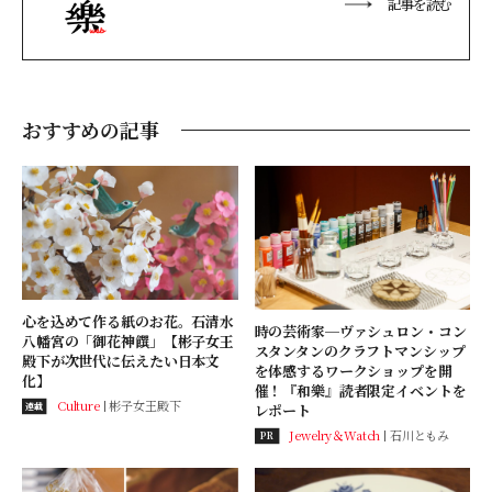
記事を読む
おすすめの記事
心を込めて作る紙のお花。石清水
時の芸術家─ヴァシュロン・コン
八幡宮の「御花神饌」【彬子女王
スタンタンのクラフトマンシップ
殿下が次世代に伝えたい日本文
を体感するワークショップを開
化】
催！『和樂』読者限定イベントを
Culture
彬子女王殿下
連載
レポート
Jewelry＆Watch
石川ともみ
PR