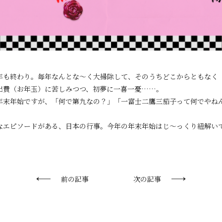
年も終わり。毎年なんとな～く大掃除して、そのうちどこからともなく
出費（お年玉）に苦しみつつ、初夢に一喜一憂……。
年末年始ですが、「何で第九なの？」「一富士二鷹三茄子って何でやね
なエピソードがある、日本の行事。今年の年末年始はじ～っくり紐解い
前の記事
次の記事