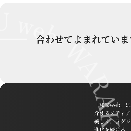
合わせてよまれていま
「和樂web」
介するメディア
美しく、ラグジ
進化を続ける、