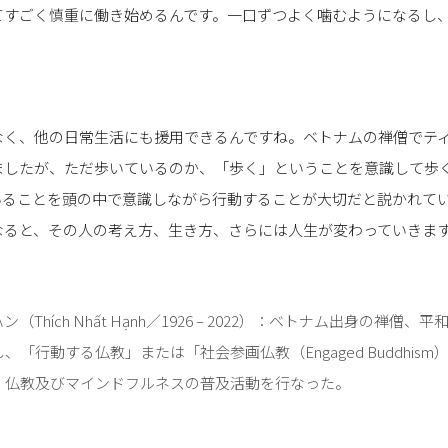
てすごく慎重に働き始めるんです。一口ずつよく噛むようになるし
なく、他の日常生活にも援用できるんですね。ベトナムの禅僧でテ
ましたが、ただ歩いているのか、「歩く」ということを意識して歩
いることを頭の中で意識しながら行動することが大切だと説かれて
なると、その人の考え方、生き方、さらには人生が変わっていきま
Thích Nhất Hạnh／1926 – 2022）：ベトナム出身の禅僧
「行動する仏教」または「社会参画仏教（Engaged Buddhis
、仏教及びマインドフルネスの普及活動を行なった。