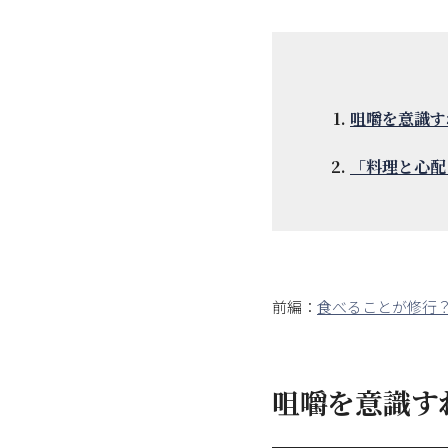
咀嚼を意識す
「料理と心配
前編：
食べることが修行？
咀嚼を意識す