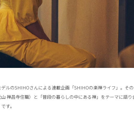
デルのSHIHOさんによる連載企画「SHIHOの楽禅ライフ」。そ
光山 禅昌寺住職）と「普段の暮らしの中にある禅」をテーマに語り
」です。