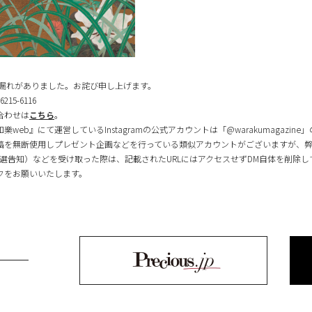
記載漏れがありました。お詫び申し上げます。
5-6116
合わせは
こちら
。
eb』にて運営しているInstagramの公式アカウントは「@warakumagazin
投稿を無断使用しプレゼント企画などを行っている類似アカウントがございますが、
選告知）などを受け取った際は、記載されたURLにはアクセスせずDM自体を削除
クをお願いいたします。