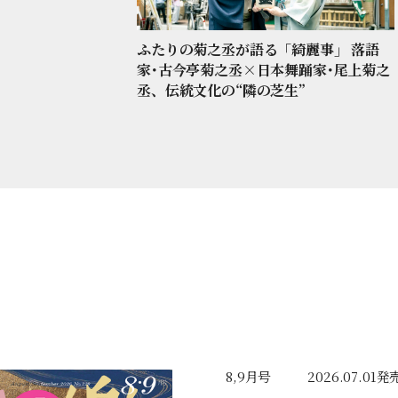
ふたりの菊之丞が語る「綺麗事」 落語
家･古今亭菊之丞×日本舞踊家･尾上菊之
丞、伝統文化の“隣の芝生”
8,9月号
2026.07.01発