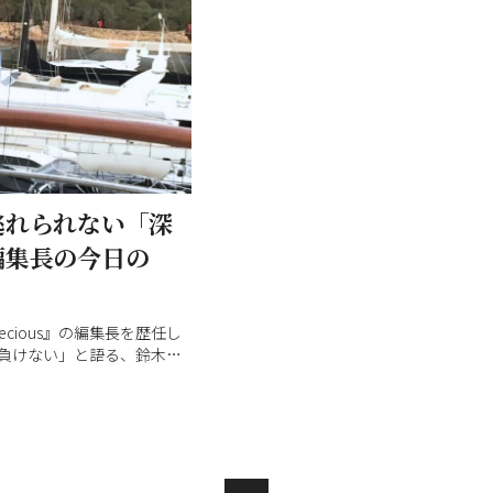
逃れられない「深
編集長の今日の
 Precious』の編集長を歴任し
負けない」と語る、鈴木深
集長。今回は1年以上あたため
公開を忘れていた）、アツ