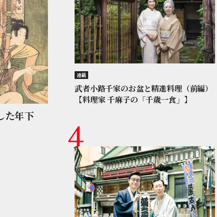
連載
武者小路千家のお盆と精進料理（前編）
【料理家 千麻子の「千歳一食」】
した年下