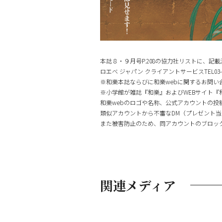
本誌８・９月号P.208の協力社リストに、
ロエベ ジャパン クライアントサービスTEL03-621
※和樂本誌ならびに和樂webに関するお問い
※小学館が雑誌『和樂』およびWEBサイト『和樂w
和樂webのロゴや名称、公式アカウントの
類似アカウントから不審なDM（プレゼント当
また被害防止のため、同アカウントのブロッ
関連メディア