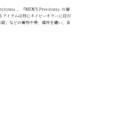
us』、『MEN'S Precious』の編
けるアイテムは特にネイビーカラーに目が
紫紺」などの着物や帯、襦袢を纏い、各