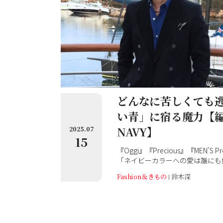
どんなに苦しくても
い青」に宿る魔力【
NAVY】
2025.07
15
『Oggi』『Precious』『MEN’S
「ネイビーカラーへの愛は誰にも
（すずき ふかし） 和樂web編
Fashion＆きもの
鈴木深
満を持して公開する（スタッフが
イ“青愛”をお届けします！