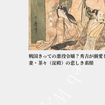
戦国きっての悪役令嬢？秀吉が溺愛
妻・茶々（淀殿）の悲しき素顔