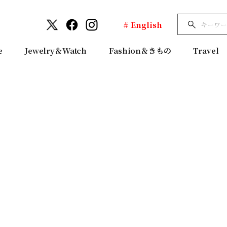
# English
e
Jewelry＆Watch
Fashion＆きもの
Travel