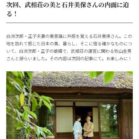
次回、武相荘の美と石井美保さんの内面に迫
る！
白洲次郎・正子夫妻の美意識に共感を覚える石井美保さん。この
地を訪れて感じた日本の美、暮らし、そこに宿る確かなものにつ
いて、白洲次郎・正子の娘婿で、武相荘の運営に関わる牧山圭男
さんと語らいました。その内容は次回の記事にて。お楽しみに！