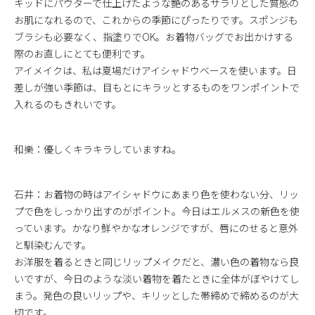
キッドにパウターで仕上げたような艶のあるサラリとした質感の
お肌になれるので、これからの季節にぴったりです。スポンジも
ブラシも必要なく、指塗りでOK。お着物バッグでお出かけする
際のお直しにとても便利です。
アイメイクは、私は夏場だけアイシャドウベースを使います。日
差しが強い季節は、目もとにキラッとするものをワンポイントで
入れるのもきれいです。
和樂：優しくキラキラしていますね。
石井：お着物の時はアイシャドウにあまり色を使わない分、リッ
プで色をしっかり出すのがポイント。今日はエルメスの新色を使
っています。かなり鮮やかなオレンジですが、唇にのせると意外
と馴染むんです。
お洋服を着るときと同じリップメイクだと、濃い色の着物なら良
いですが、今日のような淡い着物を着たときに全体がぼやけてし
まう。発色の良いリップや、キリッとした帯締めで締めるのが大
切です。