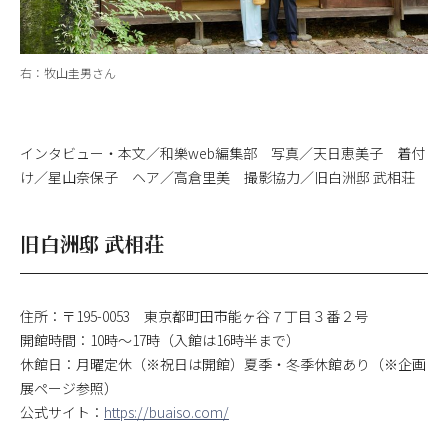
右：牧山圭男さん
インタビュー・本文／和樂web編集部 写真／天日恵美子 着付
け／星山奈保子 ヘア／高倉里美 撮影協力／旧白洲邸 武相荘
旧白洲邸 武相荘
住所：〒195-0053 東京都町田市能ヶ谷７丁目３番２号
開館時間：10時～17時（入館は16時半まで）
休館日：月曜定休（※祝日は開館）夏季・冬季休館あり（※企画
展ページ参照）
公式サイト：
https://buaiso.com/