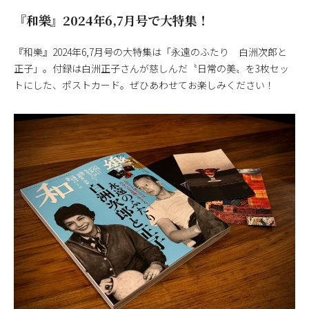
『和樂』2024年6,7月号で大特集！
『和樂』2024年6,7月号の大特集は「永遠のふたり 白洲次郎と
正子」。付録は白洲正子さんが慈しんだ〝日常の美〟を3枚セッ
トにした、ポストカード。ぜひあわせてお楽しみください！