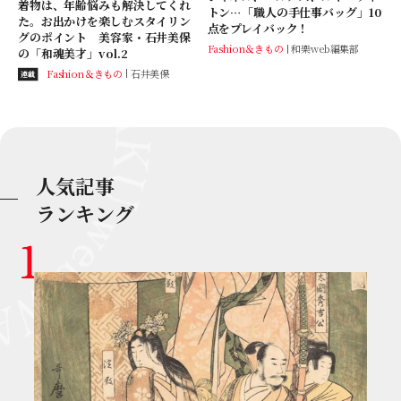
着物は、年齢悩みも解決してくれ
トン…「職人の手仕事バッグ」10
た。お出かけを楽しむスタイリン
点をプレイバック！
グのポイント 美容家・石井美保
Fashion＆きもの
和樂web編集部
の「和魂美才」vol.2
Fashion＆きもの
石井美保
連載
人気記事
ランキング