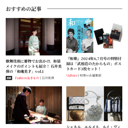
おすすめの記事
『和樂』2024年6,7月号の特別付
歌舞伎座に着物でお出かけ。和装
録は「武相荘のたからもの」ポス
メイクのポイントも紹介！ 石井美
トカード3枚セット！
保の「和魂美才」vol.1
Culture
和樂web編集部
Fashion＆きもの
石井美保
連載
シャネル、エルメス、ルイ・ヴィ