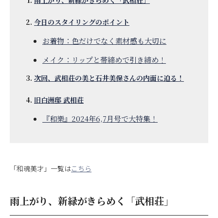
今日のスタイリングのポイント
お着物：色だけでなく素材感も大切に
メイク：リップと帯締めで引き締め！
次回、武相荘の美と石井美保さんの内面に迫る！
旧白洲邸 武相荘
『和樂』2024年6,7月号で大特集！
「和魂美才」一覧は
こちら
雨上がり、新緑がきらめく「武相荘」