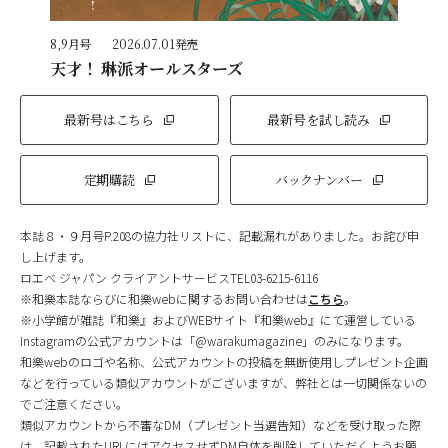
8,9月号
2026.07.01発売
天才！ 琳派オールスターズ
最新号はこちら
最新号を試し読み
定期購読
バックナンバー
本誌８・９月号P.208の協力社リストに、記載漏れがありました。お詫び申
し上げます。
ロエベ ジャパン クライアントサービスTEL03-6215-6116
※和樂本誌ならびに和樂webに関するお問い合わせは
こちら
。
※小学館が雑誌『和樂』およびWEBサイト『和樂web』にて運営している
Instagramの公式アカウントは「@warakumagazine」のみになります。
和樂webのロゴや名称、公式アカウントの投稿を無断使用しプレゼント企画
などを行っている類似アカウントがございますが、弊社とは一切関係ないの
でご注意ください。
類似アカウントから不審なDM（プレゼント当選告知）などを受け取った際
は、記載されたURLにはアクセスせずDM自体を削除していただくようお願