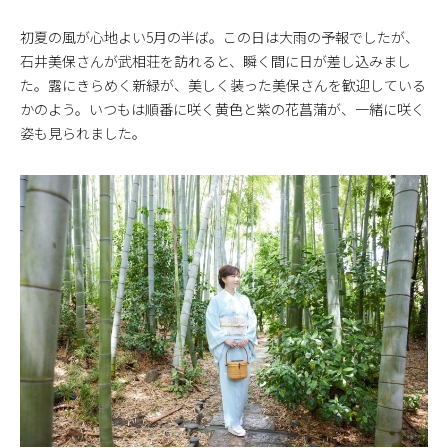
初夏の風が心地よい5月の半ば。この日は大雨の予報でしたが、
石井美保さんが武相荘を訪れると、瞬く間に日が差し込みまし
た。露にきらめく新緑が、美しく装った美保さんを歓迎している
かのよう。いつもは順番に咲く黄色と紫の花菖蒲が、一緒に咲く
姿も見られました。