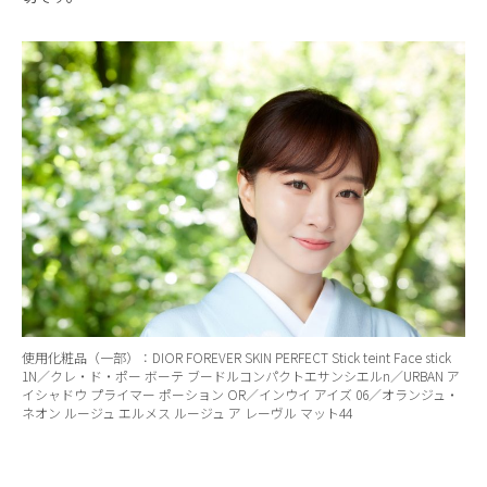
使用化粧品（一部）：DIOR FOREVER SKIN PERFECT Stick teint Face stick
1N／クレ・ド・ポー ボーテ ブードルコンパクトエサンシエルn／URBAN ア
イシャドウ プライマー ポーション OR／インウイ アイズ 06／オランジュ・
ネオン ルージュ エルメス ルージュ ア レーヴル マット44