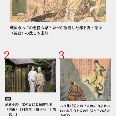
戦国きっての悪役令嬢？秀吉が溺愛した年下妻・茶々
（淀殿）の悲しき素顔
連載
武者小路千家のお盆と精進料理
八百比丘尼とは？人魚の肉を食べ
（前編）【料理家 千麻子の「千歳
800年生きた女の生涯とその結末
一食」】
を解説