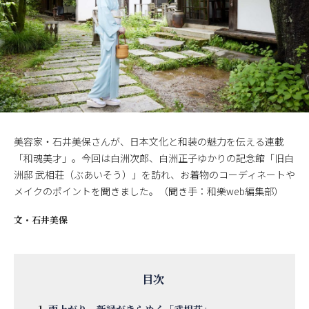
美容家・石井美保さんが、日本文化と和装の魅力を伝える連載
「和魂美才」。今回は白洲次郎、白洲正子ゆかりの記念館「旧白
洲邸 武相荘（ぶあいそう）」を訪れ、お着物のコーディネートや
メイクのポイントを聞きました。（聞き手：和樂web編集部）
文・
石井美保
雨上がり、新緑がきらめく「武相荘」