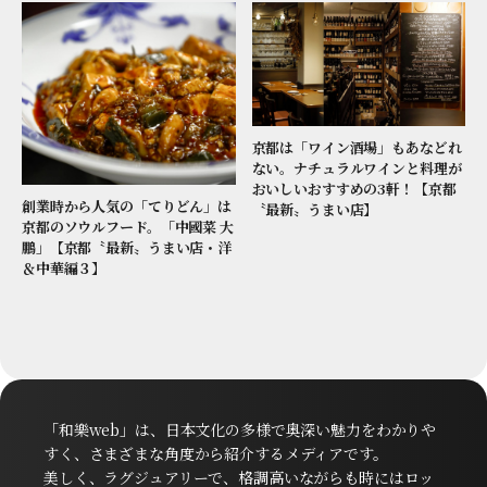
京都は「ワイン酒場」もあなどれ
ない。ナチュラルワインと料理が
おいしいおすすめの3軒！【京都
創業時から人気の「てりどん」は
〝最新〟うまい店】
京都のソウルフード。「中國菜 大
鵬」【京都〝最新〟うまい店・洋
＆中華編３】
「和樂web」は、日本文化の多様で奥深い魅力をわかりや
すく、さまざまな角度から紹介するメディアです。
美しく、ラグジュアリーで、格調高いながらも時にはロッ