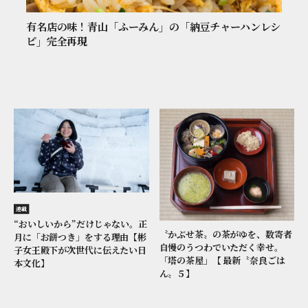
有名店の味！青山「ふーみん」の「納豆チャーハンレシ
ピ」完全再現
連載
“おいしいから”だけじゃない。正
〝かぶせ茶〟の茶がゆを、数寄者
月に「お餅つき」をする理由【彬
自慢のうつわでいただく幸せ。
子女王殿下が次世代に伝えたい日
「塔の茶屋」【 最新〝奈良ごは
本文化】
ん〟５】