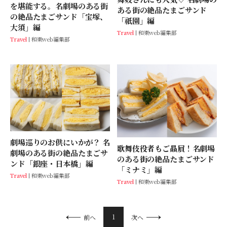
を堪能する。名劇場のある街
ある街の絶品たまごサンド
の絶品たまごサンド「宝塚、
「祇園」編
大須」編
Travel
和樂web編集部
Travel
和樂web編集部
劇場巡りのお供にいかが？ 名
歌舞伎役者もご贔屓！名劇場
劇場のある街の絶品たまごサ
のある街の絶品たまごサンド
ンド「銀座・日本橋」編
「ミナミ」編
Travel
和樂web編集部
Travel
和樂web編集部
1
前へ
次へ