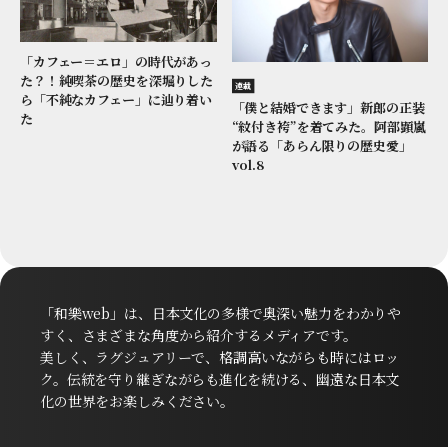
「カフェー＝エロ」の時代があっ
た？！純喫茶の歴史を深堀りした
連載
ら「不純なカフェー」に辿り着い
「僕と結婚できます」新郎の正装
た
“紋付き袴”を着てみた。阿部顕嵐
が語る「あらん限りの歴史愛」
vol.8
「和樂web」は、日本文化の多様で奥深い魅力をわかりや
すく、さまざまな角度から紹介するメディアです。
美しく、ラグジュアリーで、格調高いながらも時にはロッ
ク。伝統を守り継ぎながらも進化を続ける、幽遠な日本文
化の世界をお楽しみください。