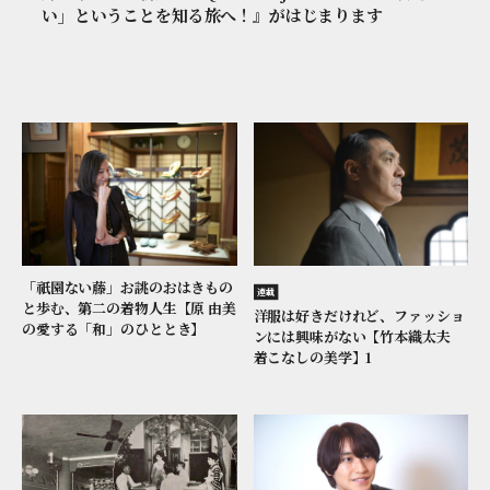
い」ということを知る旅へ！』がはじまります
「祇園ない藤」お誂のおはきもの
連載
と歩む、第二の着物人生【原 由美
洋服は好きだけれど、ファッショ
の愛する「和」のひととき】
ンには興味がない【竹本織太夫
着こなしの美学】1