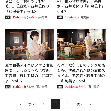
き立てる〝秋のうるおい
の〝組み合わせ美〟。美容
美〟。美容家・石井美保の
家・石井美保の「和魂美才」
「和魂美才」vol.8
vol.7
Fashion＆きもの
石井美保
Lifestyle
石井美保
連載
連載
夏の和装メイクはツヤと血色
モダンな空間とのリンクを楽
感で上気したような色香を。
しむ、洗練された夏の着物ス
美容家・石井美保の「和魂美
タイル。美容家・石井美保の
才」vol.6
「和魂美才」vol.5
Fashion＆きもの
石井美保
Fashion＆きもの
石井美保
連載
連載
2
3
4
前へ
次へ