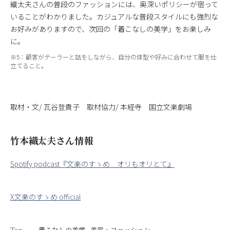
織太夫さんの普段のファッションには、奥深いポリシーが宿って
いることがわかりました。カジュアルな普段スタイルにも強烈な
お好みがありますので、次回の「着こなしの美学」をお楽しみ
に。
※5：顧客がテーラーと話をしながら、自分の体型や好みに合わせて服を仕
立てること。
取材・文/ 瓦谷登貴子 取材協力/ 本経寺 国立文楽劇場
竹本織太夫さん情報
Spotify podcast『文楽のすゝめ オリもオリとて』
X文楽のすゝめ official
Tag
着こなしの美学
美容・ファッション