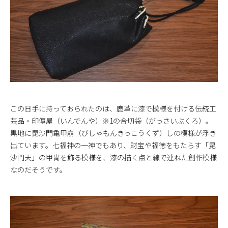
この日手に持っておられたのは、鹿革に漆で模様を付ける伝統工
芸品・印傳屋（いんでんや）※1の合切袋（がっさいぶくろ）。
黒地に毘沙門亀甲崩（びしゃもんきっこうくず）しの模様が浮き
出ています。七福神の一神でもあり、財宝や福徳をもたらす「毘
沙門天」の甲冑を飾る模様を、漆の描く点と線で連ねた創作模様
なのだそうです。