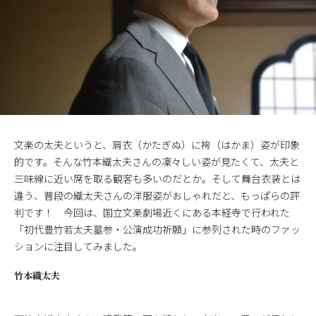
文楽の太夫というと、肩衣（かたぎぬ）に袴（はかま）姿が印象
的です。そんな竹本織太夫さんの凜々しい姿が見たくて、太夫と
三味線に近い席を取る観客も多いのだとか。そして舞台衣装とは
違う、普段の織太夫さんの洋服姿がおしゃれだと、もっぱらの評
判です！ 今回は、国立文楽劇場近くにある本経寺で行われた
「初代豊竹若太夫墓参・公演成功祈願」に参列された時のファッ
ションに注目してみました。
竹本織太夫