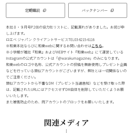
定期購読
バックナンバー
本誌８・９月号P.208の協力社リストに、記載漏れがありました。お詫び申
し上げます。
ロエベ ジャパン クライアントサービスTEL03-6215-6116
※和樂本誌ならびに和樂webに関するお問い合わせは
こちら
。
※小学館が雑誌『和樂』およびWEBサイト『和樂web』にて運営している
Instagramの公式アカウントは「@warakumagazine」のみになります。
和樂webのロゴや名称、公式アカウントの投稿を無断使用しプレゼント企画
などを行っている類似アカウントがございますが、弊社とは一切関係ないの
でご注意ください。
類似アカウントから不審なDM（プレゼント当選告知）などを受け取った際
は、記載されたURLにはアクセスせずDM自体を削除していただくようお願
いいたします。
また被害防止のため、同アカウントのブロックをお願いいたします。
関連メディア