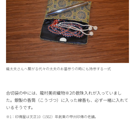
織太夫さんへ繋がる代々の太夫のお墓参りの時にも持参する一式
合切袋の中には、龍村美術織物※2の数珠入れが入っていまし
た。銀製の香筒（こうづつ）に入った線香も、必ず一緒に入れて
いるそうです。
※1：印傳屋は天正10（1582）年創業の甲州印傳の老舗。