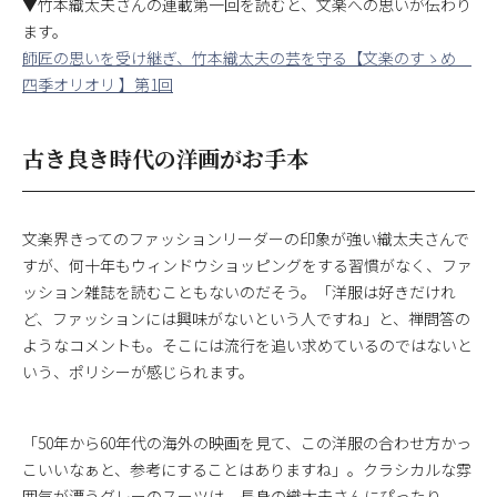
▼竹本織太夫さんの連載第一回を読むと、文楽への思いが伝わり
ます。
師匠の思いを受け継ぎ、竹本織太夫の芸を守る【文楽のすゝめ
四季オリオリ 】第1回
古き良き時代の洋画がお手本
文楽界きってのファッションリーダーの印象が強い織太夫さんで
すが、何十年もウィンドウショッピングをする習慣がなく、ファ
ッション雑誌を読むこともないのだそう。「洋服は好きだけれ
ど、ファッションには興味がないという人ですね」と、禅問答の
ようなコメントも。そこには流行を追い求めているのではないと
いう、ポリシーが感じられます。
「50年から60年代の海外の映画を見て、この洋服の合わせ方かっ
こいいなぁと、参考にすることはありますね」。クラシカルな雰
囲気が漂うグレーのスーツは、長身の織太夫さんにぴったり。