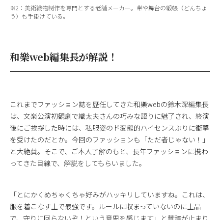
※2：美術織物制作を専門とする老舗メーカー。帯や舞台の緞帳（どんちょ
う）も手掛けている。
和樂web編集長が解説！
これまでファッション誌を歴任してきた和樂webの鈴木深編集長
は、文楽公演初観劇で織太夫さんの巧みな語りに魅了され、終演
後にご挨拶した時には、私服姿のド変態的ハイセンスぶりに衝撃
を受けたのだとか。今回のファッションも「ただ者じゃない！」
と大絶賛。そこで、ご本人了解のもと、長年ファッションに携わ
ってきた目線で、解説をしてもらいました。
「とにかくめちゃくちゃ好みがハッキリしていますね。これは、
服を着こなす上で最強です。ルールに収まっていないのに上品
で、守りに回らないぞ！という意思を感じます」と賛辞が止まり