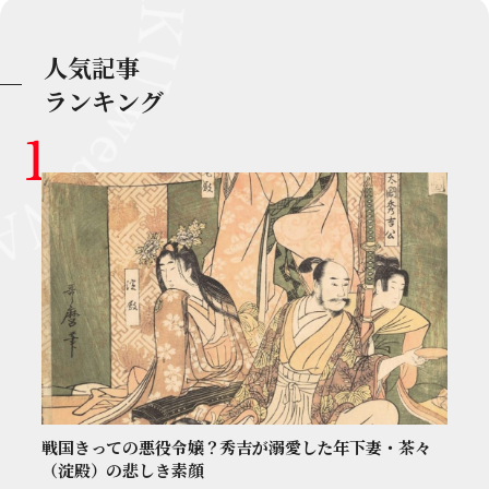
人気記事
ランキング
戦国きっての悪役令嬢？秀吉が溺愛した年下妻・茶々
（淀殿）の悲しき素顔