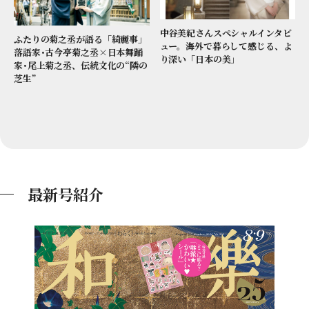
中谷美紀さんスペシャルインタビ
ふたりの菊之丞が語る「綺麗事」
ュー。海外で暮らして感じる、よ
落語家･古今亭菊之丞×日本舞踊
り深い「日本の美」
家･尾上菊之丞、伝統文化の“隣の
芝生”
最新号紹介