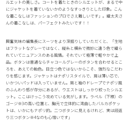
ルエットの美しさ。コートを着たときのシルエットが、まるで中
にジャケットを着ていないかのようなすっきりとした印象。こん
な着こなしはファッションのプロでさえ難しいです」。織太夫さ
んの着こなしは、パーフェクトみたいです！！
興奮気味の編集長にスーツをより深掘りしていただくと、「生地
はフラットなグレーではなく、縦糸と横糸で微妙に違う色で織ら
れていてニュアンスのある風情。それでいて極薄で軽やかで上
品。ボタンは普通ならチャコールグレーのボタンを合わせるとこ
ろを、あえての飴色。目立つ色ではないからこそ、強烈なこだわ
りを感じます。ジャケットはナポリスタイルで、肩は薄い芯で、
いかついパッドは入っていません。肩と袖のドレープでナポリ風
のふんわり感が存分にあるが、ウエストはしっかり絞ったシルエ
ット。ここはけっこう攻めている気がします。ラペル（下襟）の
ゴージ※3の高い位置と、胸元で立体的に湾曲したバルカポケッ
トは、いかにもナポリ的。二つボタンに見えるけれど、実は段返
り三つボタン※4なのも心憎いです」