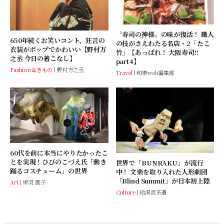
〝寿司の神様〟の味が復活！ 職人
650年続くお笑いコント、狂言の
の技がさえわたる名店・2「たこ
衣装がポップでかわいい【野村万
竹」【あっぱれ！ 大阪寿司!!
之丞 今日の着こなし】
part4】
Fashion＆きもの
野村万之丞
Travel
和樂web編集部
60代を前に本当にやりたかったこ
とを実現！ひびのこづえ氏「動き
世界で「BUNRAKU」が流行
踊るコスチューム」の世界
中！ 文楽を取り入れた人形劇団
「Blind Summit」が日本初上陸
Art
鳩羽 風子
Culture
給湯流茶道