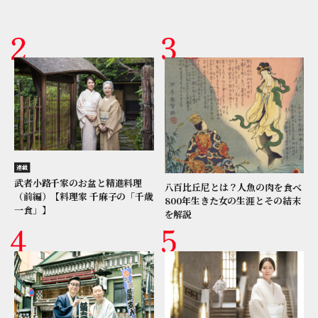
連載
武者小路千家のお盆と精進料理
八百比丘尼とは？人魚の肉を食べ
（前編）【料理家 千麻子の「千歳
800年生きた女の生涯とその結末
一食」】
を解説