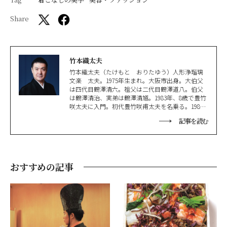
Share
竹本織太夫
竹本織太夫（たけもと おりたゆう）人形浄瑠璃
文楽 太夫。1975年生まれ。大阪市出身。大伯父
は四代目鶴澤清六。祖父は二代目鶴澤道八。伯父
は鶴澤清治、実弟は鶴澤清馗。1983年、8歳で豊竹
咲太夫に入門。初代豊竹咲甫太夫を名乗る。1986
年、10歳で国立文楽劇場小ホールにて初舞台。
記事を読む
2018年六代目竹本織太夫を襲名。実業之日本社か
ら『文楽のすゝめ』シリーズを3冊既刊。NHK E
テレの『にほんごであそぼ』に2005年からレギュ
ラー出演するなど多方面で活躍。国立劇場文楽賞
文楽優秀賞等受賞歴多数。
おすすめの記事