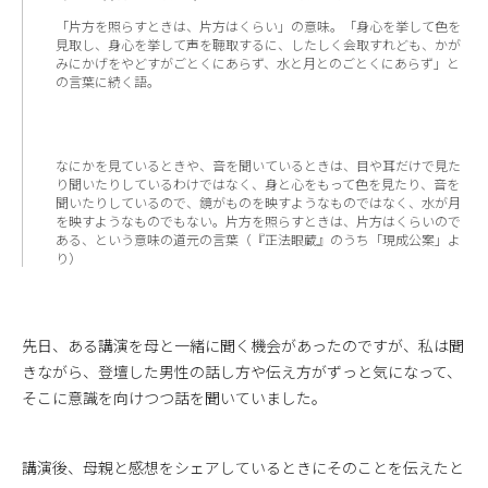
「片方を照らすときは、片方はくらい」の意味。「身心を挙して色を
見取し、身心を挙して声を聴取するに、したしく会取すれども、かが
みにかげをやどすがごとくにあらず、水と月とのごとくにあらず」と
の言葉に続く語。
なにかを見ているときや、音を聞いているときは、目や耳だけで見た
り聞いたりしているわけではなく、身と心をもって色を見たり、音を
聞いたりしているので、鏡がものを映すようなものではなく、水が月
を映すようなものでもない。片方を照らすときは、片方はくらいので
ある、という意味の道元の言葉（『正法眼蔵』のうち「現成公案」よ
り）
先日、ある講演を母と一緒に聞く機会があったのですが、私は聞
きながら、登壇した男性の話し方や伝え方がずっと気になって、
そこに意識を向けつつ話を聞いていました。
講演後、母親と感想をシェアしているときにそのことを伝えたと