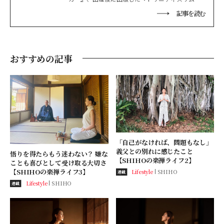
身やせ "ストレッチ』は、シリーズ累計40万部を突
記事を読む
破。 比叡山延暦寺など各地で瞑想リトリートツア
ーをはじめとするさまざまなイベントも企画・開
催。滋賀国際親善大使。全米ヨガアライアンス認
定講師。Wellness AWARD of the Year 2019受賞。
日本だけでなく韓国でも活躍している。
おすすめの記事
「自己がなければ、問題もなし」
義父との別れに感じたこと
悟りを得たらもう迷わない？ 嫌な
【SHIHOの楽禅ライフ2】
ことも喜びとして受け取る大切さ
【SHIHOの楽禅ライフ3】
Lifestyle
SHIHO
連載
Lifestyle
SHIHO
連載