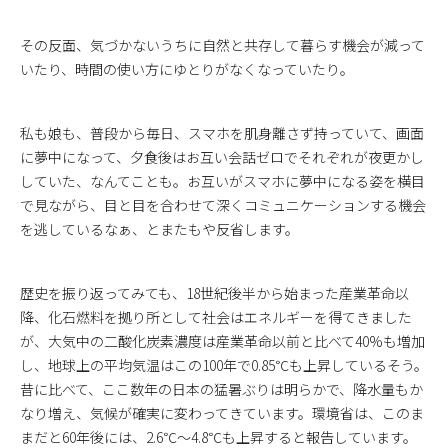
その反面、気づかないうちに自然と共存して暮らす機会が減って
いたり、時間の使い方にゆとりがなくなっていたり。
私も娘も、普段から毎日、スマホを肌身離さず持っていて、画面
に夢中になって、夕食後はお互い会話ゼロでそれぞれが夜更かし
していた、なんてことも。お互いがスマホに夢中になる姿を横目
で見ながら、目と目を合わせて深くコミュニケーションする機会
を逃しているなぁ、とまたもや反省します。
歴史を振り返ってみても、18世紀後半から始まった産業革命以
降、化石燃料を拠り所として社会はエネルギーを得てきました
が、大気中の二酸化炭素濃度は産業革命以前と比べて40%も増加
し、地球上の平均気温はこの100年で0.85℃も上昇しているそう。
昔に比べて、ここ数年の日本の猛暑ぶりは明らかで、降水量もか
なり増え、気候が確実に変わってきています。環境省は、このま
まだと60年後には、2.6℃〜4.8℃も上昇すると報告しています。