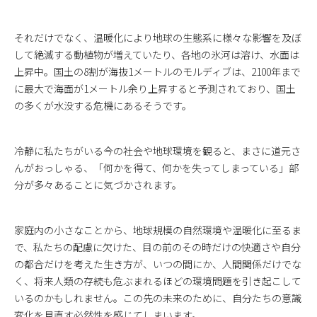
それだけでなく、温暖化により地球の生態系に様々な影響を及ぼ
して絶滅する動植物が増えていたり、各地の氷河は溶け、水面は
上昇中。国土の8割が海抜1メートルのモルディブは、2100年まで
に最大で海面が1メートル余り上昇すると予測されており、国土
の多くが水没する危機にあるそうです。
冷静に私たちがいる今の社会や地球環境を観ると、まさに道元さ
んがおっしゃる、「何かを得て、何かを失ってしまっている」部
分が多々あることに気づかされます。
家庭内の小さなことから、地球規模の自然環境や温暖化に至るま
で、私たちの配慮に欠けた、目の前のその時だけの快適さや自分
の都合だけを考えた生き方が、いつの間にか、人間関係だけでな
く、将来人類の存続も危ぶまれるほどの環境問題を引き起こして
いるのかもしれません。この先の未来のために、自分たちの意識
変化を見直す必然性を感じてしまいます。