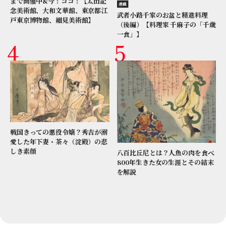
まで開催中&今！ココ！【太田記
連載
念美術館、大和文華館、東京都江
武者小路千家のお盆と精進料理
戸東京博物館、細見美術館】
（後編）【料理家 千麻子の「千歳
一食」】
戦国きっての悪役令嬢？秀吉が溺
愛した年下妻・茶々（淀殿）の悲
しき素顔
八百比丘尼とは？人魚の肉を食べ
800年生きた女の生涯とその結末
を解説