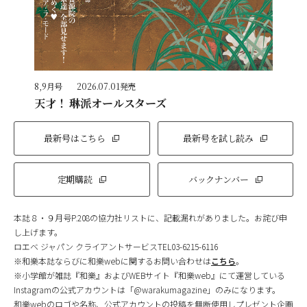
8,9月号
2026.07.01発売
天才！ 琳派オールスターズ
最新号はこちら
最新号を試し読み
定期購読
バックナンバー
本誌８・９月号P.208の協力社リストに、記載漏れがありました。お詫び申
し上げます。
ロエベ ジャパン クライアントサービスTEL03-6215-6116
※和樂本誌ならびに和樂webに関するお問い合わせは
こちら
。
※小学館が雑誌『和樂』およびWEBサイト『和樂web』にて運営している
Instagramの公式アカウントは「@warakumagazine」のみになります。
和樂webのロゴや名称、公式アカウントの投稿を無断使用しプレゼント企画