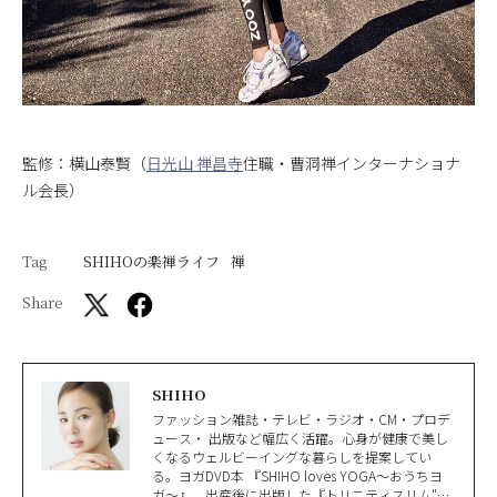
監修：横山泰賢（
日光山 禅昌寺
住職・曹洞禅インターナショナ
ル会長）
Tag
SHIHOの楽禅ライフ
禅
Share
SHIHO
ファッション雑誌・テレビ・ラジオ・CM・プロデ
ュース・ 出版など幅広く活躍。心身が健康で美し
くなるウェルビーイングな暮らしを提案してい
る。ヨガDVD本 『SHIHO loves YOGA〜おうちヨ
ガ〜』、出産後に出版した『トリニティスリム"全