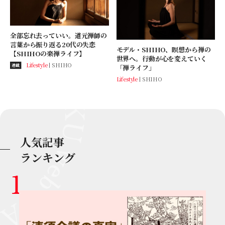
全部忘れ去っていい。道元禅師の
言葉から振り返る20代の失恋
モデル・SHIHO、瞑想から禅の
【SHIHOの楽禅ライフ】
世界へ。行動が心を変えていく
Lifestyle
SHIHO
連載
「禅ライフ」
Lifestyle
SHIHO
人気記事
ランキング