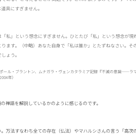
は道具にすぎません。
は「私」という想念にすぎません。ひとたび「私」という想念が現
こります。（中略）あなた自身で「私は誰か」とたずねなさい。そ
でしょう。
ポール・ブラントン、ムナガラ・ヴェンカタラミア記録『不滅の意識——ラ
004年）
頭の禅語を解説しているかのように感じるのです。
い。万法すなわち全ての存在（仏法）やマハルシさんの言う「高次