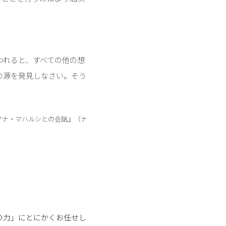
われると、すべての他の想
の源を発見しなさい。そう
マナ・マハルシとの会話』（ナ
の力」にとにかくお任せし