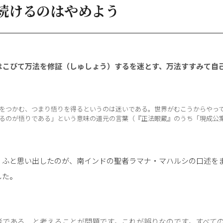
続けるのはやめよう
はこびて万法を修証（しゅしょう）するを迷とす、万法すすみて自
をつかむ、つまり悟りを得るというのは迷いである。世界がむこうからやっ
るのが悟りである」という意味の道元の言葉（『正法眼蔵』のうち「現成公
、ふと思い出したのが、南インドの聖者ラマナ・マハルシの口述を
した。
者である、と考えることが問題です。これが誤りなのです。すべて