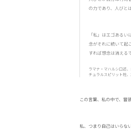
の力であり、人びと
「私」はエゴあるい
念がそれに続いて起
すれば想念は消える
ラマナ・マハルシ口述、
チュラルスピリット社、2
この言葉、私の中で、冒
私、つまり自己はいらな