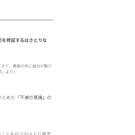
己を修証するはさとりな
てきて、真実の中に自分が取り
案」より）
まとめた「不滅の意識』の
のことを行うのはより高次