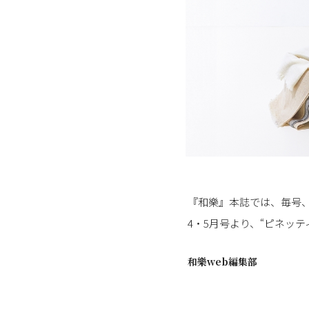
『和樂』本誌では、毎号、
4・5月号より、“ピネッ
和樂web編集部