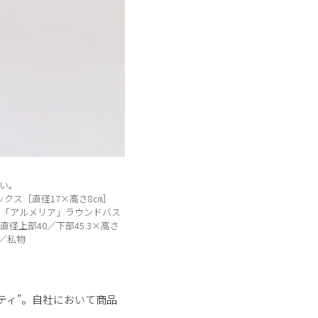
い。
ックス［直径17×高さ8㎝］
0〜・「アルメリア」ラウンドバス
直径上部40／下部45.3×高さ
他／私物
ティ”。自社において商品