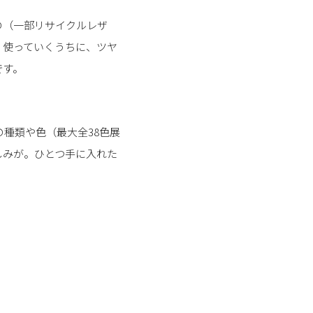
の（一部リサイクルレザ
く使っていくうちに、ツヤ
です。
種類や色（最大全38色展
しみが。ひとつ手に入れた