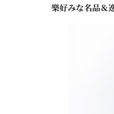
樂好みな名品＆逸品 