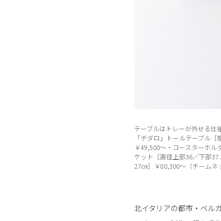
テーブルはトレーが外せる仕
「デダロ」トールテーブル［幅6
￥49,500〜・コースターホ
ケット［直径上部36／下部37
27㎝］￥80,300〜（チ
北イタリアの都市・ベルガ