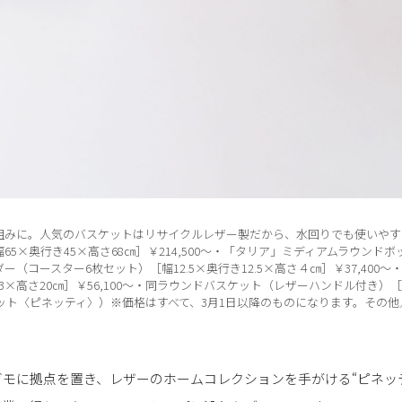
組みに。人気のバスケットはリサイクルレザー製だから、水回りでも使いやす
5×奥行き45×高さ68㎝］￥214,500〜・「タリア」ミディアムラウンドボ
ルダー（コースター6枚セット）［幅12.5×奥行き12.5×高さ４㎝］￥37,40
.3×高さ20㎝］￥56,100〜・同ラウンドバスケット（レザーハンドル付き）［
ームネット〈ピネッティ〉）※価格はすべて、3月1日以降のものになります。その
モに拠点を置き、レザーのホームコレクションを手がける“ピネッ