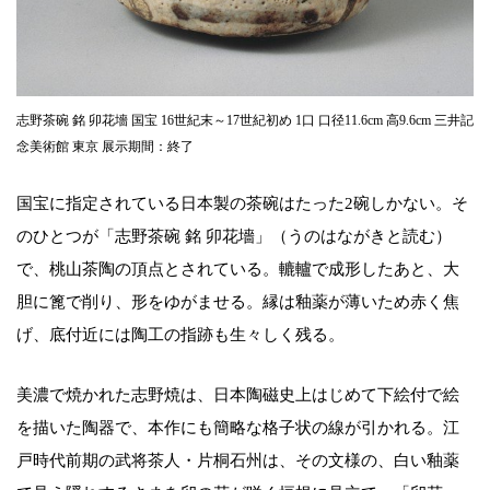
志野茶碗 銘 卯花墻 国宝 16世紀末～17世紀初め 1口 口径11.6cm 高9.6cm 三井記
念美術館 東京 展示期間：終了
国宝に指定されている日本製の茶碗はたった2碗しかない。そ
のひとつが「志野茶碗 銘 卯花墻」（うのはながきと読む）
で、桃山茶陶の頂点とされている。轆轤で成形したあと、大
胆に篦で削り、形をゆがませる。縁は釉薬が薄いため赤く焦
げ、底付近には陶工の指跡も生々しく残る。
美濃で焼かれた志野焼は、日本陶磁史上はじめて下絵付で絵
を描いた陶器で、本作にも簡略な格子状の線が引かれる。江
戸時代前期の武将茶人・片桐石州は、その文様の、白い釉薬