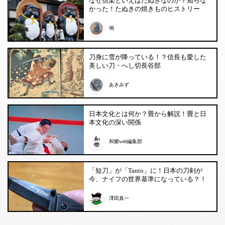
なぜ信楽といえばたぬきなのか？知らな
かった！たぬきの焼きものヒストリー
鳩
刀身に雪が降っている！？信長も愛した
美しい刀・へし切長谷部
あきみず
日本文化とは何か？畳から解説！畳と日
本文化の深い関係
和樂web編集部
「短刀」が「Tanto」に！日本の刀剣が
今、ナイフの世界基準になっている？！
澤田真一