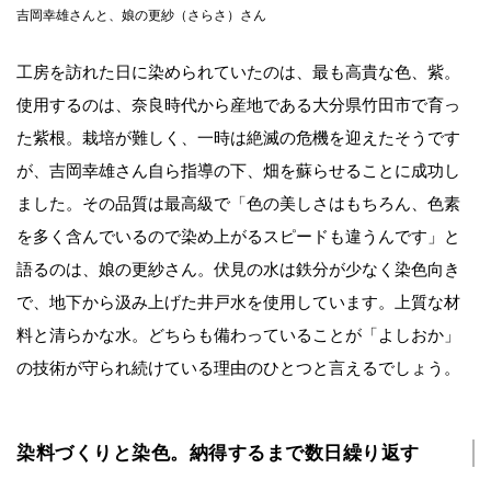
吉岡幸雄さんと、娘の更紗（さらさ）さん
工房を訪れた日に染められていたのは、最も高貴な色、紫。
使用するのは、奈良時代から産地である大分県竹田市で育っ
た紫根。栽培が難しく、一時は絶滅の危機を迎えたそうです
が、吉岡幸雄さん自ら指導の下、畑を蘇らせることに成功し
ました。その品質は最高級で「色の美しさはもちろん、色素
を多く含んでいるので染め上がるスピードも違うんです」と
語るのは、娘の更紗さん。伏見の水は鉄分が少なく染色向き
で、地下から汲み上げた井戸水を使用しています。上質な材
料と清らかな水。どちらも備わっていることが「よしおか」
の技術が守られ続けている理由のひとつと言えるでしょう。
染料づくりと染色。納得するまで数日繰り返す