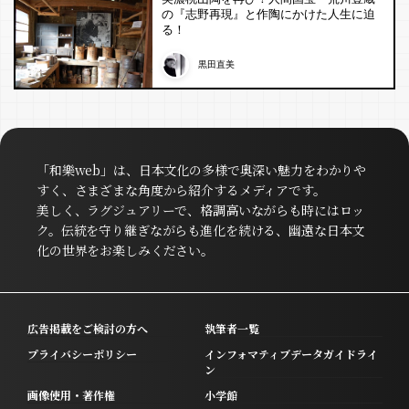
の『志野再現』と作陶にかけた人生に迫
る！
黒田直美
「和樂web」は、日本文化の多様で奥深い魅力をわかりや
すく、さまざまな角度から紹介するメディアです。
美しく、ラグジュアリーで、格調高いながらも時にはロッ
ク。伝統を守り継ぎながらも進化を続ける、幽遠な日本文
化の世界をお楽しみください。
広告掲載をご検討の方へ
執筆者一覧
プライバシーポリシー
インフォマティブデータガイドライ
ン
画像使用・著作権
小学館