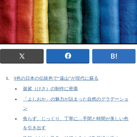
9色の日本の伝統色で“遠山”が現代に蘇る
袈裟（けさ）の制作に密着
「よしおか」の魅力が詰まった自然のグラデーショ
ン
焦らず、じっくり、丁寧に…手間と時間が美しい色
を引き出す