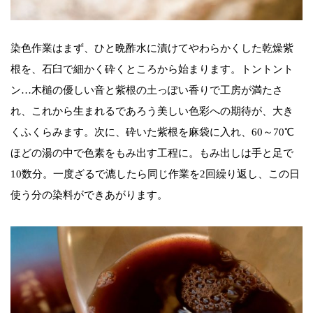
染色作業はまず、ひと晩酢水に漬けてやわらかくした乾燥紫
根を、石臼で細かく砕くところから始まります。トントント
ン…木槌の優しい音と紫根の土っぽい香りで工房が満たさ
れ、これから生まれるであろう美しい色彩への期待が、大き
くふくらみます。次に、砕いた紫根を麻袋に入れ、60～70℃
ほどの湯の中で色素をもみ出す工程に。もみ出しは手と足で
10数分。一度ざるで漉したら同じ作業を2回繰り返し、この日
使う分の染料ができあがります。