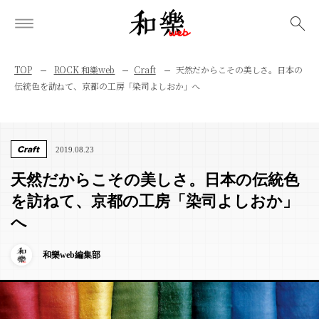
検索
TOP
ROCK 和樂web
Craft
天然だからこその美しさ。日本の
伝統色を訪ねて、京都の工房「染司よしおか」へ
Craft
2019.08.23
天然だからこその美しさ。日本の伝統色
を訪ねて、京都の工房「染司よしおか」
へ
和樂web編集部