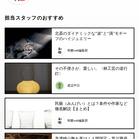
担当スタッフのおすすめ
北斎のダイナミックな“波”と“渦”モチー
フのハイジュエリー
和樂web編集部
その不便さが、愛しい。〈林工芸の道行
灯〉
渡辺平日
民藝（みんげい）とは？条件や作家など
徹底解説【まとめ】
和樂web編集部
美濃桃山陶を再び！人間国宝・荒川豊蔵