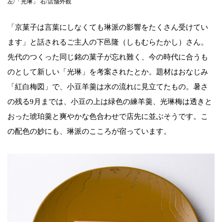
左/「光琳」 右/店舗外観
「京菓子は言葉にしなくても琳派の影響をたくさん受けてい
ます」と話されるご主人の下邑隆（しもむらたかし）さん。
先代のつくった同じ銘の菓子が忘れ難く、今の時代に合うも
のとして新しい「光琳」を考案されたとか。題材はおなじみ
「紅白梅図」で、小豆羊羹は水の流れに見立てたもの。暑さ
の残る9月までは、小豆の上は緑色の練羊羹、光琳梅は透きと
おった琥珀羹と爽やかな色合わせで店先に並ぶそうです。こ
の配色の妙にも、琳派のこころが宿っています。