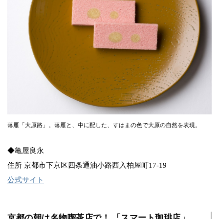
落雁「大原路」。落雁と、中に配した、すはまの色で大原の自然を表現。
◆亀屋良永
住所 京都市下京区四条通油小路西入柏屋町17-19
公式サイト
京都の朝は名物喫茶店で！ 「スマート珈琲店」