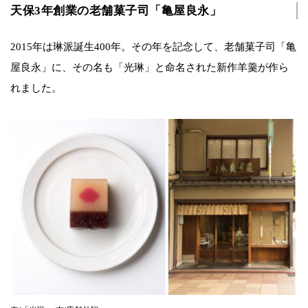
天保3年創業の老舗菓子司「亀屋良永」
2015年は琳派誕生400年。その年を記念して、老舗菓子司「亀
屋良永」に、その名も「光琳」と命名された新作羊羹が作ら
れました。