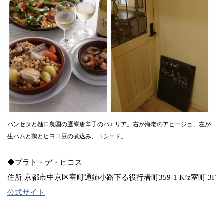
パンセタと樋口農園の鷹峯唐辛子のパエリア。右が海老のアヒージョ、左が
生ハムと鶏とヒヨコ豆の煮込み、コシード。
◆プラト・デ・ピコス
住所 京都市中京区室町通姉小路下る役行者町359-1 K’z室町 3F
公式サイト