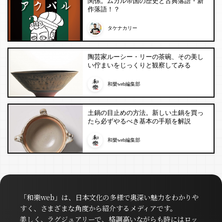
関係。ムガル帝国の歴史と古典落語・新
作落語！？
タケナカリー
陶芸家ルーシー・リーの茶碗、その美し
い佇まいをじっくりと観察してみる
和樂web編集部
土鍋の目止めの方法。新しい土鍋を買っ
たら必ずやるべき基本の手順を解説
和樂web編集部
「和樂web」は、日本文化の多様で奥深い魅力をわかりや
すく、さまざまな角度から紹介するメディアです。
美しく、ラグジュアリーで、格調高いながらも時にはロッ