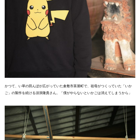
かつて、い草の田んぼが広がっていた倉敷市茶屋町で、祖母がつくっていた「いか
ご」の製作を続ける須浪隆貴さん。「僕がやらないといかごは消えてしまうから」