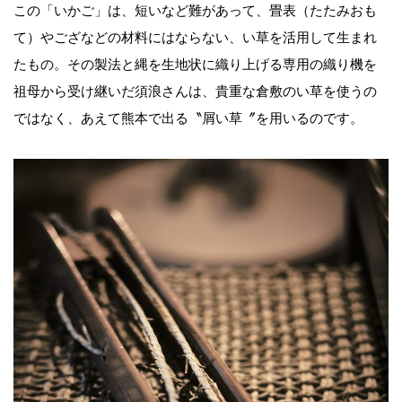
この「いかご」は、短いなど難があって、畳表（たたみおも
て）やござなどの材料にはならない、い草を活用して生まれ
たもの。その製法と縄を生地状に織り上げる専用の織り機を
祖母から受け継いだ須浪さんは、貴重な倉敷のい草を使うの
ではなく、あえて熊本で出る〝屑い草〞を用いるのです。