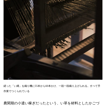
縒った「い縄」を織り機に55本から60本かけ、一段一段織り上げられる。すべて手
作業でつくられている
農閑期の小遣い稼ぎだったという、い草を材料としたかごづ