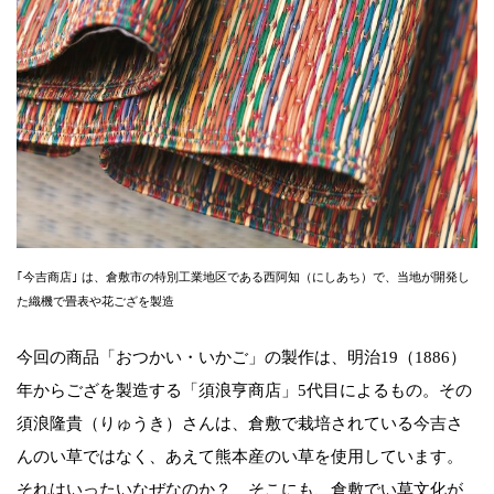
｢今吉商店｣ は、倉敷市の特別工業地区である西阿知（にしあち）で、当地が開発し
た織機で畳表や花ござを製造
今回の商品「おつかい・いかご」の製作は、明治19（1886）
年からござを製造する「須浪亨商店」5代目によるもの。その
須浪隆貴（りゅうき）さんは、倉敷で栽培されている今吉さ
んのい草ではなく、あえて熊本産のい草を使用しています。
それはいったいなぜなのか？ そこにも、倉敷でい草文化が