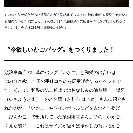
ものづくりが好きだった須浪さんが「途絶えてしまった祖母の技術を復刻させたい」
と始めたのが20歳のころ。その後、日本民藝館展への応募をきっかけに知られるよ
うになり、今では岡山県民藝協会の副会長に
〝今欲しいかごバッグ〟をつくりました！
須浪亨商店のい草のバッグ「いかご」と和樂の出合いは、
2021年の秋。全国の手仕事ものを展示販売するイベントで
す。そこで、和樂の誌上通販ではおなじみの備前焼「一陽窯
（いちようがま）」の木村肇（きむら はじめ）さんに紹介さ
れたのが、「いかご」やワインボトルなどを入れる手提げ
「びんかご」で出店していた須浪隆貴さん。その「いかご」
を見た瞬間、「これはサイズが違えば懐かしの買い物かご