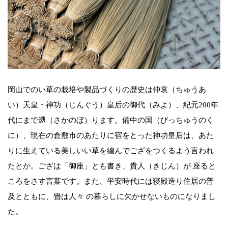
岡山でのい草の栽培や製品づくりの歴史は仲哀（ちゅうあ
い）天皇・神功（じんぐう）皇后の御代（みよ）、紀元200年
代にまで遡（さかのぼ）ります。備中の国（びっちゅうのく
に）、現在の倉敷市のあたりに宿をとった神功皇后は、あた
りに生えている美しいい草を編んでござをつくるよう言われ
たとか。ござは「御座」とも書き、貴人（きじん）が 座ると
ころをさす言葉です。また、平安時代には寝殿造り住居の普
及とともに、畳は人々 の暮らしに欠かせないものになりまし
た。