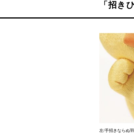
「招き
左/手招きならぬ