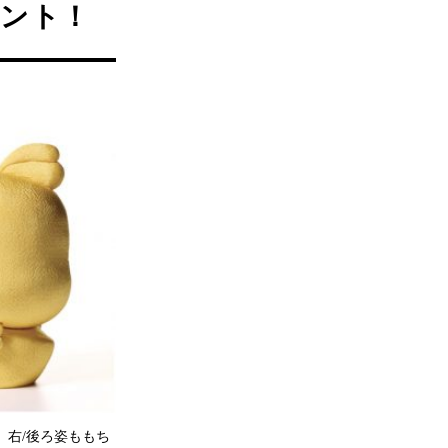
イント！
。右/後ろ姿ももち