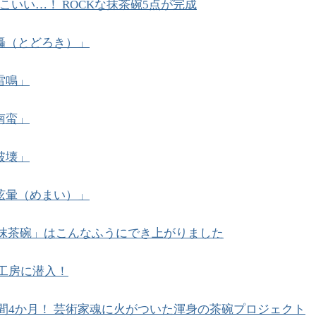
こいい…！ ROCKな抹茶碗5点が完成
「轟（とどろき）」
雷鳴」
南蛮」
破壊」
「眩暈（めまい）」
な抹茶碗」はこんなふうにでき上がりました
工房に潜入！
間4か月！ 芸術家魂に火がついた渾身の茶碗プロジェクト