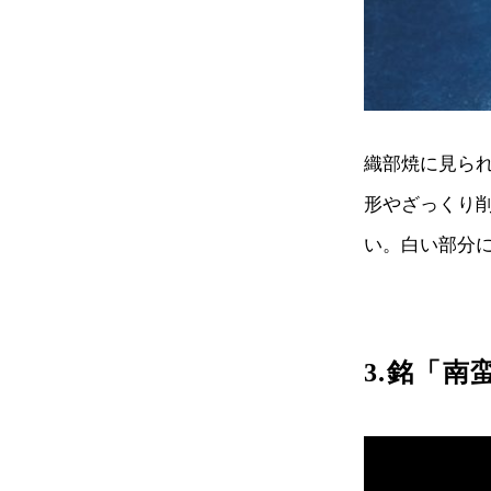
織部焼に見ら
形やざっくり
い。白い部分
3.銘「南