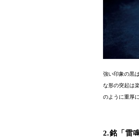
強い印象の黒
な形の突起は
のように重厚
2.銘「雷