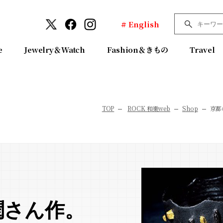
# English
e
Jewelry＆Watch
Fashion＆きもの
Travel
TOP
ROCK 和樂web
Shop
京都
潤さん作。