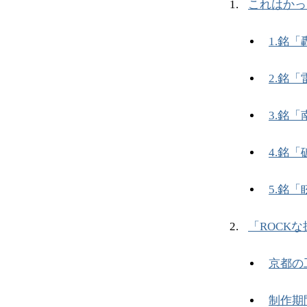
これはかっ
1.銘
2.銘「
3.銘「
4.銘「
5.銘
「ROCK
京都の
制作期