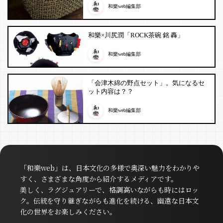
和樂web編集部
和樂×川尻潤「ROCK茶碗 銘 轟」
和樂web編集部
「会津木綿の野点セット」。気になるセ
ット内容は？？
和樂web編集部
「和樂web」は、日本文化の多様で奥深い魅力をわかりや
すく、さまざまな角度から紹介するメディアです。
美しく、ラグジュアリーで、格調高いながらも時にはロッ
ク。伝統を守り継ぎながらも進化を続ける、幽遠な日本文
化の世界をお楽しみください。