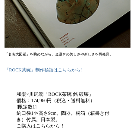
「名碗大図鑑」を眺めながら、金継ぎの美しさや新しさを再発見。
「ROCK茶碗」制作秘話はこちらから!
和樂×川尻潤「ROCK茶碗 銘 破壊」
価格：174,960円（税込・送料無料）
[限定数1]
約口径14×高さ9cm。陶器。桐箱（箱書き付
き）付属。日本製。
ご購入はこちらから！