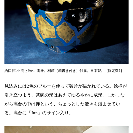
約口径14×高さ9㎝。陶器。桐箱（箱書き付き）付属。日本製。［限定数1］
見込みには2色のブルーを使って破片が描かれている。絵柄が
引き立つよう、茶碗の形はあえてゆるやかに成形。しかしな
がら高台の中は赤という、ちょっとした驚きも潜ませてい
る。高台に「Jun」のサイン入り。