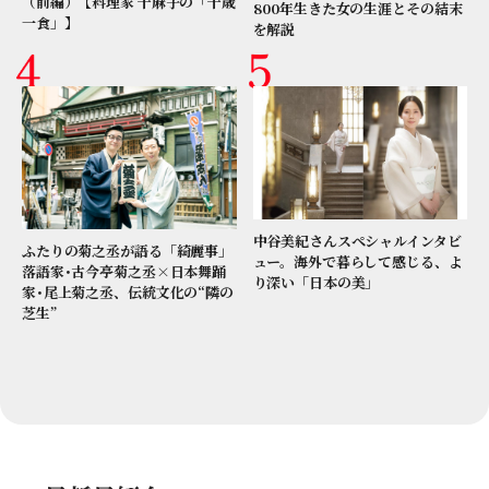
（前編）【料理家 千麻子の「千歳
800年生きた女の生涯とその結末
一食」】
を解説
中谷美紀さんスペシャルインタビ
ふたりの菊之丞が語る「綺麗事」
ュー。海外で暮らして感じる、よ
落語家･古今亭菊之丞×日本舞踊
り深い「日本の美」
家･尾上菊之丞、伝統文化の“隣の
芝生”