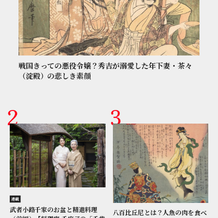
戦国きっての悪役令嬢？秀吉が溺愛した年下妻・茶々
（淀殿）の悲しき素顔
連載
武者小路千家のお盆と精進料理
八百比丘尼とは？人魚の肉を食べ