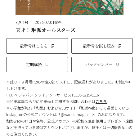
8,9月号
2026.07.01発売
天才！ 琳派オールスターズ
最新号はこちら
最新号を試し読み
定期購読
バックナンバー
本誌８・９月号P.208の協力社リストに、記載漏れがありました。お詫び申
し上げます。
ロエベ ジャパン クライアントサービスTEL03-6215-6116
※和樂本誌ならびに和樂webに関するお問い合わせは
こちら
。
※小学館が雑誌『和樂』およびWEBサイト『和樂web』にて運営している
Instagramの公式アカウントは「@warakumagazine」のみになります。
和樂webのロゴや名称、公式アカウントの投稿を無断使用しプレゼント企画
などを行っている類似アカウントがございますが、弊社とは一切関係ないの
でご注意ください。