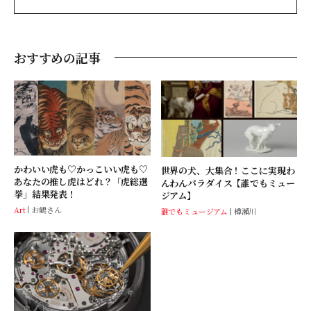
おすすめの記事
かわいい虎も♡かっこいい虎も♡
世界の犬、大集合！ここに実現わ
あなたの推し虎はどれ？「虎総選
んわんパラダイス【誰でもミュー
挙」結果発表！
ジアム】
Art
お鶴さん
誰でもミュージアム
樽瀬川