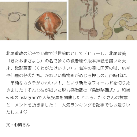
北尾重政の弟子で15歳で浮世絵師としてデビューし、北尾政美
（きたおまさよし）の名で多くの役者絵や版本挿絵を描いた天
才、鍬形蕙斎（くわがたけいさい）。若冲の猿に国芳の猫、応挙
や仙厓の仔犬たち。かわいい動物画がめじろ押しの江戸時代に、
「単純なカタチがかわいい！」という新たなフィールドを切り拓
きました！そんな彼が描いた脱力感満載の『鳥獣略画式』。和樂
webのInstagramで人気投票を開催したところ、たくさんの投票
とコメントを頂きました！ 人気ランキングを記事でもお送りい
たします♡
文・
お鶴さん