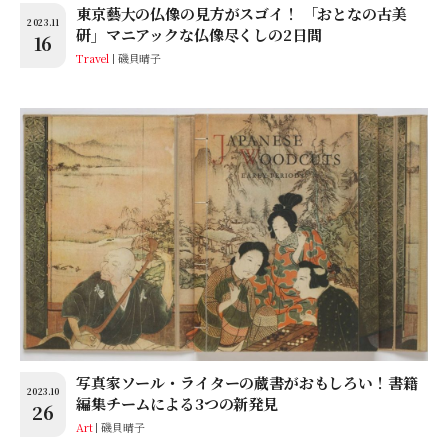
東京藝大の仏像の見方がスゴイ！ 「おとなの古美
2023.11
研」マニアックな仏像尽くしの2日間
16
Travel
磯貝晴子
写真家ソール・ライターの蔵書がおもしろい！書籍
2023.10
編集チームによる3つの新発見
26
Art
磯貝晴子