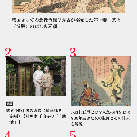
戦国きっての悪役令嬢？秀吉が溺愛した年下妻・茶々
（淀殿）の悲しき素顔
連載
武者小路千家のお盆と精進料理
八百比丘尼とは？人魚の肉を食べ
（前編）【料理家 千麻子の「千歳
800年生きた女の生涯とその結末
一食」】
を解説