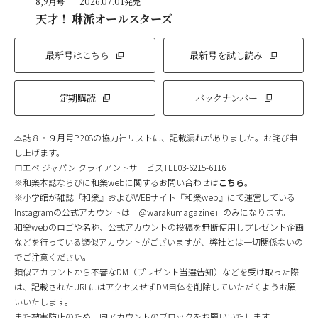
8,9月号
2026.07.01発売
天才！ 琳派オールスターズ
最新号はこちら
最新号を試し読み
定期購読
バックナンバー
本誌８・９月号P.208の協力社リストに、記載漏れがありました。お詫び申
し上げます。
ロエベ ジャパン クライアントサービスTEL03-6215-6116
※和樂本誌ならびに和樂webに関するお問い合わせは
こちら
。
※小学館が雑誌『和樂』およびWEBサイト『和樂web』にて運営している
Instagramの公式アカウントは「@warakumagazine」のみになります。
和樂webのロゴや名称、公式アカウントの投稿を無断使用しプレゼント企画
などを行っている類似アカウントがございますが、弊社とは一切関係ないの
でご注意ください。
類似アカウントから不審なDM（プレゼント当選告知）などを受け取った際
は、記載されたURLにはアクセスせずDM自体を削除していただくようお願
いいたします。
また被害防止のため、同アカウントのブロックをお願いいたします。