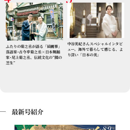
中谷美紀さんスペシャルインタビ
ふたりの菊之丞が語る「綺麗事」
ュー。海外で暮らして感じる、よ
落語家･古今亭菊之丞×日本舞踊
り深い「日本の美」
家･尾上菊之丞、伝統文化の“隣の
芝生”
最新号紹介