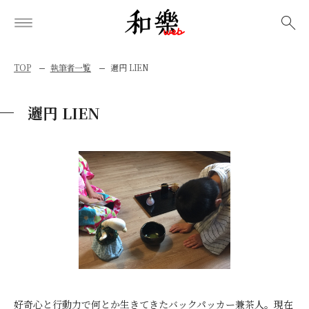
検索
TOP
執筆者一覧
邐円 LIEN
邐円 LIEN
好奇心と行動力で何とか生きてきたバックパッカー兼茶人。現在