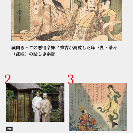
戦国きっての悪役令嬢？秀吉が溺愛した年下妻・茶々
（淀殿）の悲しき素顔
連載