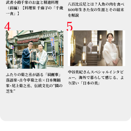
武者小路千家のお盆と精進料理
八百比丘尼とは？人魚の肉を食べ
（前編）【料理家 千麻子の「千歳
800年生きた女の生涯とその結末
一食」】
を解説
中谷美紀さんスペシャルインタビ
ふたりの菊之丞が語る「綺麗事」
ュー。海外で暮らして感じる、よ
落語家･古今亭菊之丞×日本舞踊
り深い「日本の美」
家･尾上菊之丞、伝統文化の“隣の
芝生”