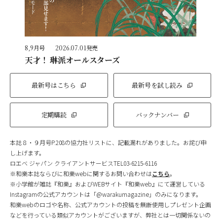
8,9月号
2026.07.01発売
天才！ 琳派オールスターズ
最新号はこちら
最新号を試し読み
定期購読
バックナンバー
本誌８・９月号P.208の協力社リストに、記載漏れがありました。お詫び申
し上げます。
ロエベ ジャパン クライアントサービスTEL03-6215-6116
※和樂本誌ならびに和樂webに関するお問い合わせは
こちら
。
※小学館が雑誌『和樂』およびWEBサイト『和樂web』にて運営している
Instagramの公式アカウントは「@warakumagazine」のみになります。
和樂webのロゴや名称、公式アカウントの投稿を無断使用しプレゼント企画
などを行っている類似アカウントがございますが、弊社とは一切関係ないの