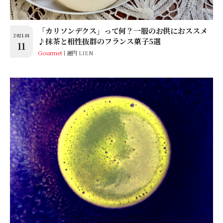
「カリソンデクス」って何？一服のお供におススメ
2021.01
♪抹茶と相性抜群のフランス菓子5選
11
Gourmet
邐円 LIEN