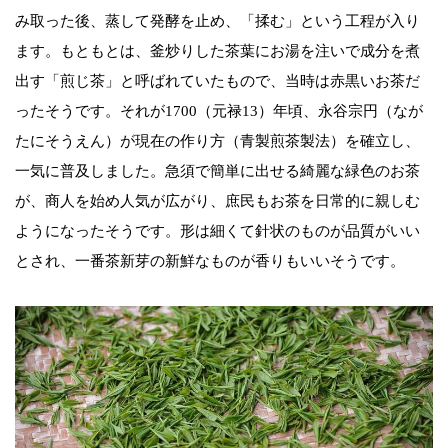
み取った後、蒸して発酵を止め、「揉む」という工程が入り
ます。もともとは、釜炒りした茶葉にお湯を注いで成分を煮
出す「煎じ茶」と呼ばれていたもので、当時は赤黒いお茶だ
ったそうです。それが1700（元禄13）年頃、永谷宗円（なが
たにそうえん）が現在の作り方（青製煎茶製法）を確立し、
一気に普及しました。急須で簡単に出せる綺麗な緑色のお茶
が、商人を始め人気が広がり、庶民もお茶を日常的に親しむ
ようになったそうです。形は細くて針状のものが品質がいい
とされ、一番茶新芽の新鮮なものが香りもいいそうです。