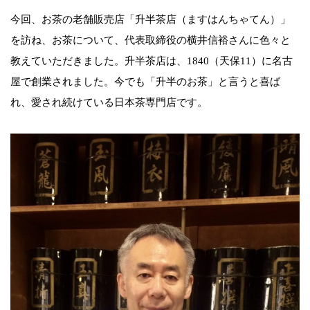
今回、お茶の老舗販売店「升半茶店（ますはんちゃてん）」
を訪ね、お茶について、代表取締役の横井信裕さんに色々と
教えていただきました。升半茶店は、1840（天保11）に名古
屋で創業されました。今でも「升半のお茶」と言うと喜ば
れ、愛され続けている日本茶専門店です。