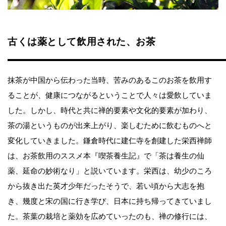
古くは薬として飲用された、お茶
抹茶が中国から伝わった当時、苦みのあるこのお茶を飲用す
ることが、健康につながるということで人々は愛飲していま
した。しかし、時代と共に禅的要素や文化的要素が加わり、
茶の湯というものが出来上がり、楽しむために飲むものへと
変化していきました。鎌倉時代に建仁寺を創建した栄西禅師
は、お茶飲用のススメ本『喫茶養生記』で「茶は養生の仙
薬、延命の妙術なり」と説いています。栄西は、幼少のころ
から抜き出た英才少年だったそうで、若い頃から大志を抱
き、幾度と宋の国に行き学び、日本に持ち帰ってきていまし
た。茶葉の栽培と薬効を広めていったのも、禅の修行には、