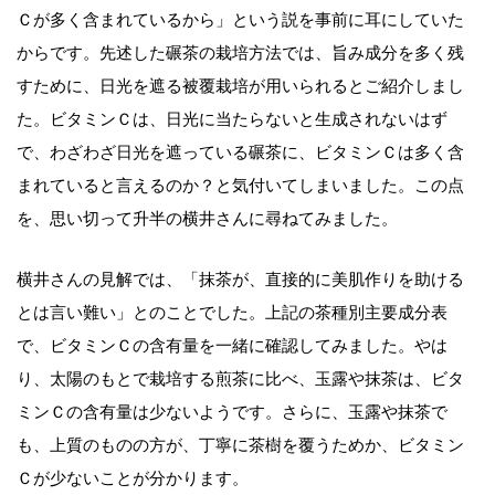
Ｃが多く含まれているから」という説を事前に耳にしていた
からです。先述した碾茶の栽培方法では、旨み成分を多く残
すために、日光を遮る被覆栽培が用いられるとご紹介しまし
た。ビタミンＣは、日光に当たらないと生成されないはず
で、わざわざ日光を遮っている碾茶に、ビタミンＣは多く含
まれていると言えるのか？と気付いてしまいました。この点
を、思い切って升半の横井さんに尋ねてみました。
横井さんの見解では、「抹茶が、直接的に美肌作りを助ける
とは言い難い」とのことでした。上記の茶種別主要成分表
で、ビタミンＣの含有量を一緒に確認してみました。やは
り、太陽のもとで栽培する煎茶に比べ、玉露や抹茶は、ビタ
ミンＣの含有量は少ないようです。さらに、玉露や抹茶で
も、上質のものの方が、丁寧に茶樹を覆うためか、ビタミン
Ｃが少ないことが分かります。