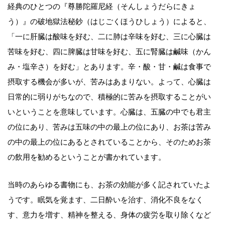
経典のひとつの『尊勝陀羅尼経（そんしょうだらにきょ
う）』の破地獄法秘鈔（はじごくほうひしょう）によると、
「一に肝臓は酸味を好む、二に肺は辛味を好む、三に心臓は
苦味を好む、四に脾臓は甘味を好む、五に腎臓は鹹味（かん
み・塩辛さ）を好む」とあります。辛・酸・甘・鹹は食事で
摂取する機会が多いが、苦みはあまりない。よって、心臓は
日常的に弱りがちなので、積極的に苦みを摂取することがい
いということを意味しています。心臓は、五臓の中でも君主
の位にあり、苦みは五味の中の最上の位にあり、お茶は苦み
の中の最上の位にあるとされていることから、そのためお茶
の飲用を勧めるということが書かれています。
当時のあらゆる書物にも、お茶の効能が多く記されていたよ
うです。眠気を覚ます、二日酔いを治す、消化不良をなく
す、意力を増す、精神を整える、身体の疲労を取り除くなど