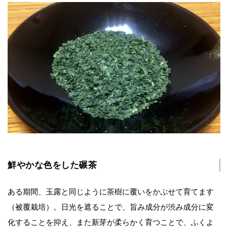
鮮やかな色をした碾茶
ある期間、玉露と同じように茶樹に覆いをかぶせて育てます
（被覆栽培）。日光を遮ることで、旨み成分が渋み成分に変
化することを抑え、また新芽が柔らかく育つことで、ふくよ