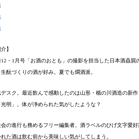
編
編
編
紹介】
樂12・1月号「お酒のおとも」の撮影を担当した日本酒贔屓
り生酛づくりの酒が好み。夏でも燗酒派。
誌デスク。最近飲んで感動したのは山形・楯の川酒造の新作
「光明」。体が浄められた気がしたような？
談会の進行も務めるフリー編集者。酒ラベルのひげ文字愛好
かれた酒は飲む前から美味しい気がしてしまう。