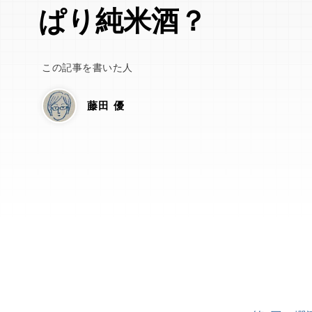
ぱり純米酒？
この記事を書いた人
藤田 優