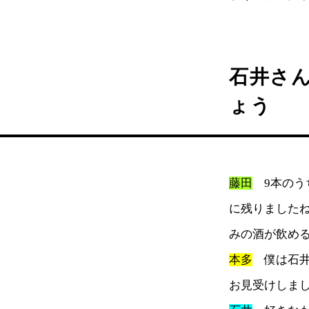
石井さ
ょう
藤田
9本のう
に残りました
みの酒が飲め
本多
僕は石井
お見受けしま