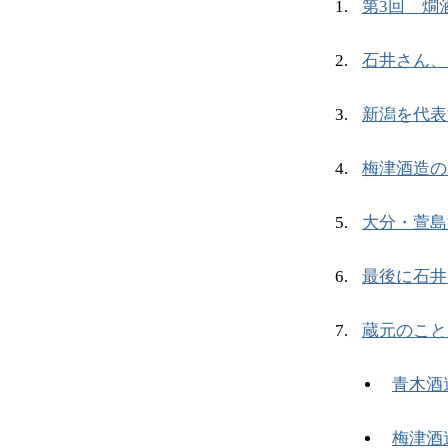
第3回 燗
石井さん、
新潟を代表
梅津酒造の
大分・萱島
最後に石井
蔵元のこと
青木酒
梅津酒