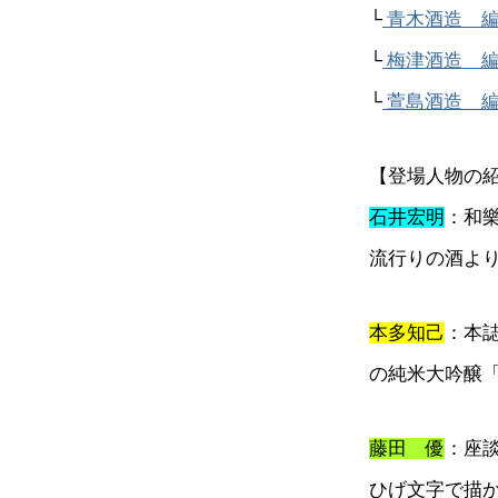
└
青木酒造 
└
梅津酒造 
└
萱島酒造 
【登場人物の
石井宏明
：和
流行りの酒よ
本多知己
：本
の純米大吟醸
藤田 優
：座
ひげ文字で描