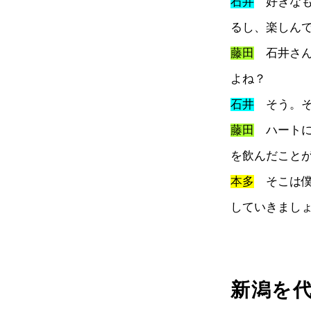
石井
好きなも
るし、楽しん
藤田
石井さん
よね？
石井
そう。そ
藤田
ハートに
を飲んだこと
本多
そこは僕
していきまし
新潟を