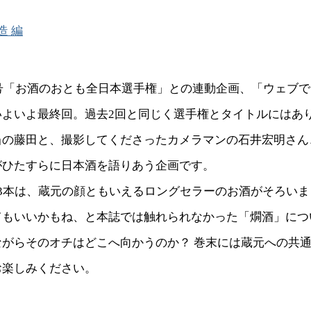
造 編
月号「お酒のおとも全日本選手権」との連動企画、「ウェブ
いよいよ最終回。過去2回と同じく選手権とタイトルにはあ
当の藤田と、撮影してくださったカメラマンの石井宏明さん
がひたすらに日本酒を語りあう企画です。
る3本は、蔵元の顔ともいえるロングセラーのお酒がそろい
てもいいかもね、と本誌では触れられなかった「燗酒」につ
ながらそのオチはどこへ向かうのか？ 巻末には蔵元への共
お楽しみください。