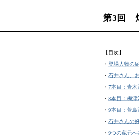
第3回
【目次】
・
登場人物の
・
石井さん、
・
7本目：青木
・
8本目：梅津
・
9本目：萱島
・
石井さんの
・
9つの蔵元へ