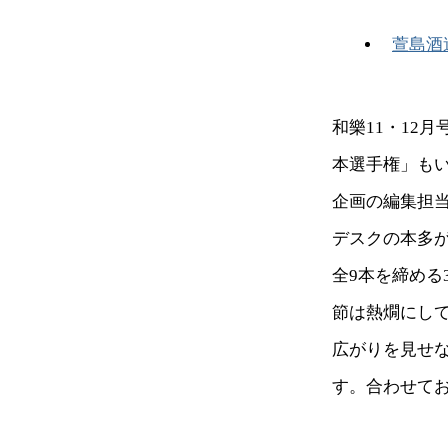
萱島酒
和樂11・12
本選手権」も
企画の編集担
デスクの本多
全9本を締め
節は熱燗にし
広がりを見せ
す。合わせて