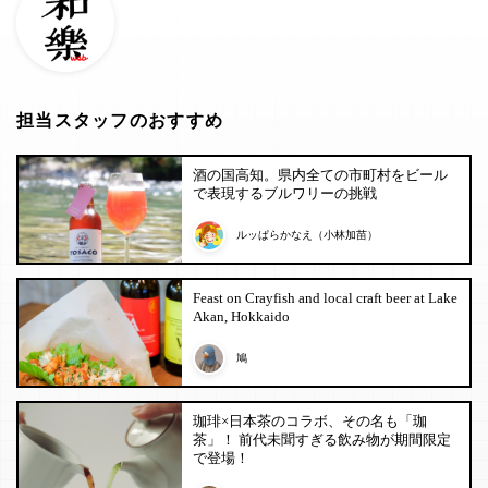
担当スタッフのおすすめ
酒の国高知。県内全ての市町村をビール
で表現するブルワリーの挑戦
ルッぱらかなえ（小林加苗）
Feast on Crayfish and local craft beer at Lake
Akan, Hokkaido
鳩
珈琲×日本茶のコラボ、その名も「珈
茶」！ 前代未聞すぎる飲み物が期間限定
で登場！