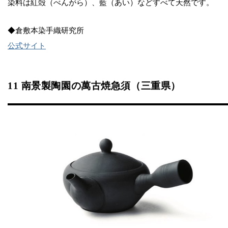
染料は紅殻（べんがら）、藍（あい）などすべて天然です。
◆倉敷本染手織研究所
公式サイト
11 南景製陶園の萬古焼急須（三重県）