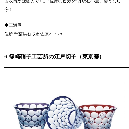
る表情が独創的です。“佐原のピカソ”は現在83歳、会うなら
今！
◆三浦屋
住所 千葉県香取市佐原イ1978
6 篠崎硝子工芸所の江戸切子（東京都）