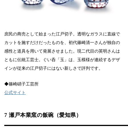
庶民の商売として始まった江戸切子。透明なガラスに直線で
カットを施すだけだったものを、初代篠崎清一さんが独自の
感性と道具を用いて発展させました。現二代目の英明さんは
ともに伝統工芸士。ぐい呑「玉」は、玉模様が連続するデザ
インが従来の江戸切子にはない新しさで評判です。
◆篠崎硝子工芸所
公式サイト
7 瀬戸本業窯の飯碗（愛知県）