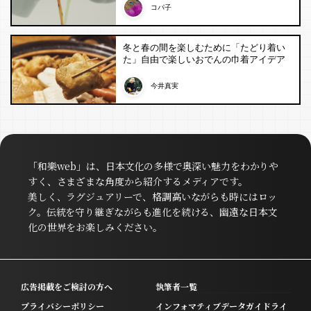
コパ子
冬と春の間を楽しむために「たどり着い
た」自由で楽しいおでんの巾着アイデア
今井真実
「和樂web」は、日本文化の多様で奥深い魅力をわかりや
すく、さまざまな角度から紹介するメディアです。
美しく、ラグジュアリーで、格調高いながらも時にはロッ
ク。伝統を守り継ぎながらも進化を続ける、幽遠な日本文
化の世界をお楽しみください。
広告掲載をご検討の方へ
執筆者一覧
プライバシーポリシー
インフォマティブデータガイドライ