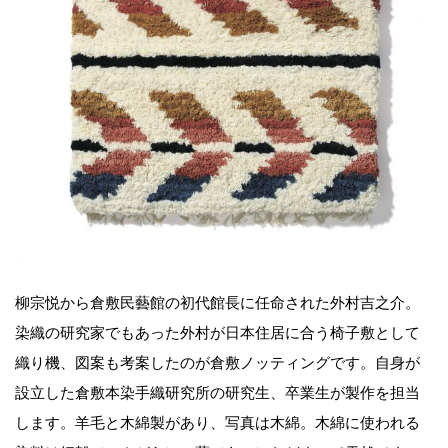
柳宗悦から倉敷民藝館の初代館長に任命された外村吉之介。
染織の研究家でもあった外村が日本住居に合う椅子敷として
織り機、図案も考案したのが倉敷ノッティングです。自身が
設立した倉敷本染手織研究所の研究生、卒業生が製作を担当
します。羊毛と木綿製があり、写真は木綿。木綿に使われる