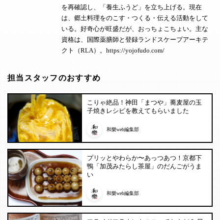
を再確認し、
「養生ふうど」
を立ち上げる。現在
は、郷土料理をのこす・つくる・伝える活動をして
いる。好奇心が旺盛だが、おっちょこちょい。主な
資格は、国際薬膳師と登録ランドスケープアーキテ
クト（RLA）。
https://yojofudo.com/
担当スタッフのおすすめ
こりゃ絶品！神田「まつや」蕎麦屋の玉
子焼きレシピを教えてもらいました
和樂web編集部
プリッとやわらか〜あっつあつ！京都下
鴨「加茂みたらし茶屋」のだんごがうま
い
和樂web編集部