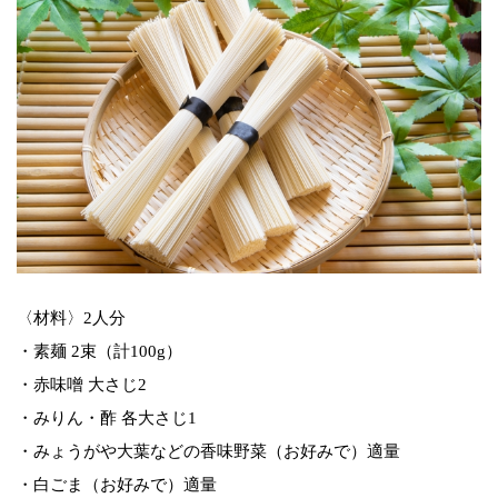
〈材料〉2人分
・素麺 2束（計100g）
・赤味噌 大さじ2
・みりん・酢 各大さじ1
・みょうがや大葉などの香味野菜（お好みで）適量
・白ごま（お好みで）適量