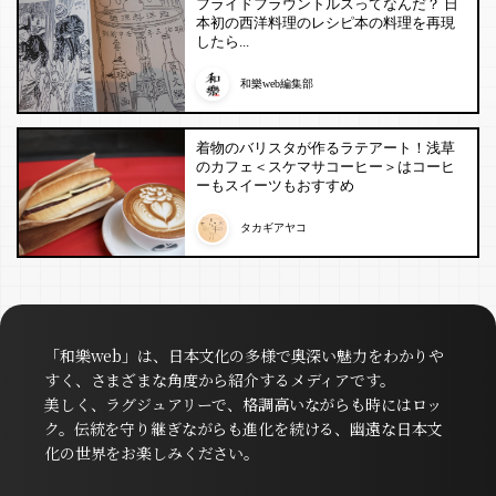
フライドフラウントルスってなんだ？ 日
本初の西洋料理のレシピ本の料理を再現
したら...
和樂web編集部
着物のバリスタが作るラテアート！浅草
のカフェ＜スケマサコーヒー＞はコーヒ
ーもスイーツもおすすめ
タカギアヤコ
「和樂web」は、日本文化の多様で奥深い魅力をわかりや
すく、さまざまな角度から紹介するメディアです。
美しく、ラグジュアリーで、格調高いながらも時にはロッ
ク。伝統を守り継ぎながらも進化を続ける、幽遠な日本文
化の世界をお楽しみください。