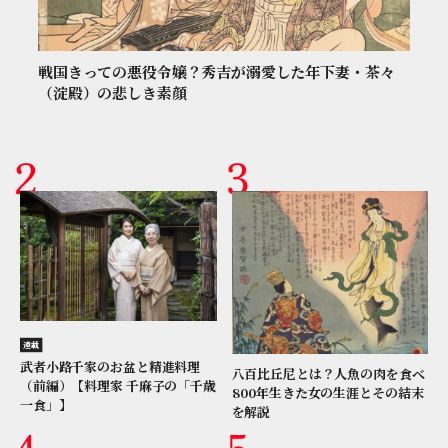
戦国きっての悪役令嬢？秀吉が溺愛した年下妻・茶々
（淀殿）の悲しき素顔
連載
武者小路千家のお盆と精進料理
八百比丘尼とは？人魚の肉を食べ
（前編）【料理家 千麻子の「千歳
800年生きた女の生涯とその結末
一食」】
を解説