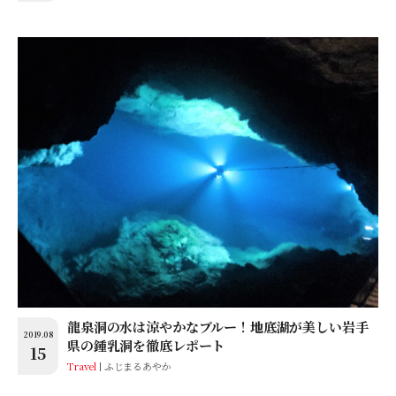
龍泉洞の水は涼やかなブルー！地底湖が美しい岩手
2019.08
県の鍾乳洞を徹底レポート
15
Travel
ふじまるあやか