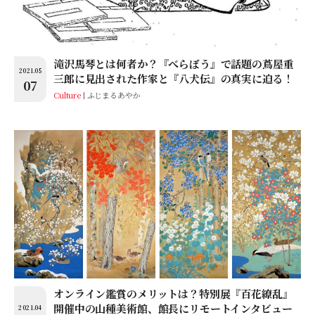
滝沢馬琴とは何者か？『べらぼう』で話題の蔦屋重
2021.05
三郎に見出された作家と『八犬伝』の真実に迫る！
07
Culture
ふじまるあやか
オンライン鑑賞のメリットは？特別展『百花繚乱』
開催中の山種美術館、館長にリモートインタビュー
2021.04