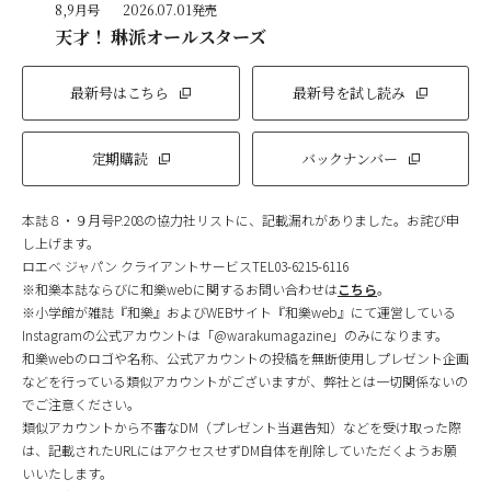
8,9月号
2026.07.01発売
天才！ 琳派オールスターズ
最新号はこちら
最新号を試し読み
定期購読
バックナンバー
本誌８・９月号P.208の協力社リストに、記載漏れがありました。お詫び申
し上げます。
ロエベ ジャパン クライアントサービスTEL03-6215-6116
※和樂本誌ならびに和樂webに関するお問い合わせは
こちら
。
※小学館が雑誌『和樂』およびWEBサイト『和樂web』にて運営している
Instagramの公式アカウントは「@warakumagazine」のみになります。
和樂webのロゴや名称、公式アカウントの投稿を無断使用しプレゼント企画
などを行っている類似アカウントがございますが、弊社とは一切関係ないの
でご注意ください。
類似アカウントから不審なDM（プレゼント当選告知）などを受け取った際
は、記載されたURLにはアクセスせずDM自体を削除していただくようお願
いいたします。