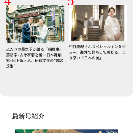
中谷美紀さんスペシャルインタビ
ふたりの菊之丞が語る「綺麗事」
ュー。海外で暮らして感じる、よ
落語家･古今亭菊之丞×日本舞踊
り深い「日本の美」
家･尾上菊之丞、伝統文化の“隣の
芝生”
最新号紹介