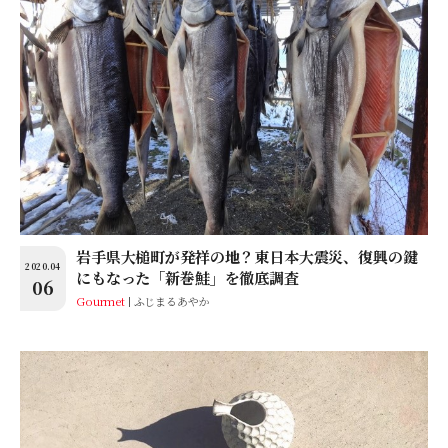
岩手県大槌町が発祥の地？東日本大震災、復興の鍵
2020.04
にもなった「新巻鮭」を徹底調査
06
Gourmet
ふじまるあやか