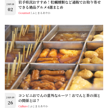
岩手県民おすすめ！牡蠣燻製など通販でお取り寄せ
2019.10
できる絶品グルメ4選まとめ
02
Gourmet
ふじまるあやか
コンビニおでんの意外なルーツ！おでんと茶の湯と
2019.09
の関係とは？
26
Culture
ふじまるあやか