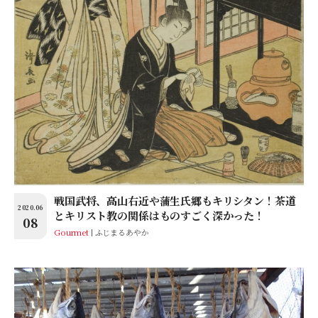
戦国武将、高山右近や蒲生氏郷もキリシタン！茶道
2020.06
とキリスト教の関係はものすごく深かった！
08
Gourmet
ふじまるあやか