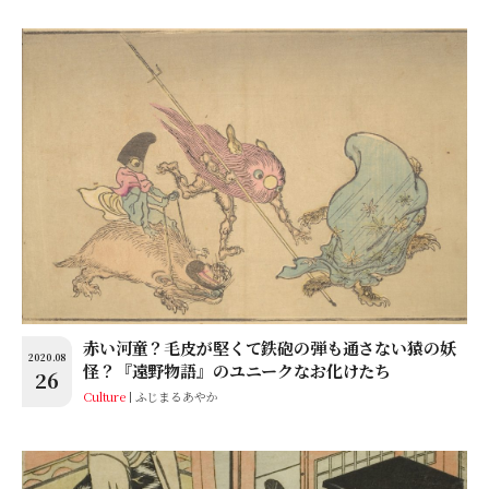
赤い河童？毛皮が堅くて鉄砲の弾も通さない猿の妖
2020.08
怪？『遠野物語』のユニークなお化けたち
26
Culture
ふじまるあやか