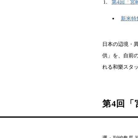
第4回「宮
新米特集
日本の辺境・
供」を、自前
れる和樂スタ
第4回「