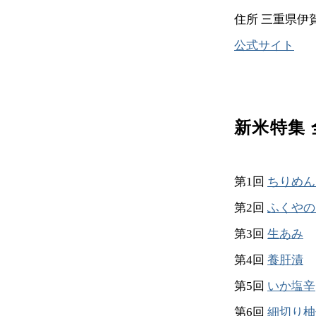
住所 三重県伊賀
公式サイト
新米特集 
第1回
ちりめん
第2回
ふくやの
第3回
生あみ
第4回
養肝漬
第5回
いか塩辛
第6回
細切り柚