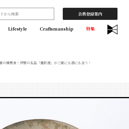
会員登録案内
Lifestyle
Craftsmanship
特集
者の携帯食！伊賀の名品「養肝漬」がご飯にも酒にも合う！