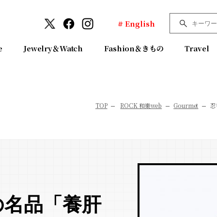
# English
e
Jewelry＆Watch
Fashion＆きもの
Travel
TOP
ROCK 和樂web
Gourmet
忍
の名品「養肝