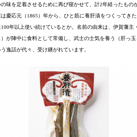
つの味を定着させるために再び寝かせて、計2年経ったもの
は慶応元（1865）年から、ひと筋に養肝漬をつくってき
100年以上使い続けているとか。名前の由来は、伊賀藩主
ら）が陣中に食料として常備し、武士の士気を養う（肝っ玉
いう逸話が代々、受け継がれています。