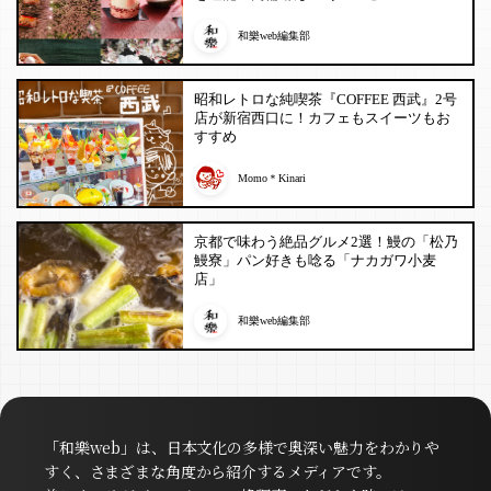
和樂web編集部
昭和レトロな純喫茶『COFFEE 西武』2号
店が新宿西口に！カフェもスイーツもお
すすめ
Momo＊Kinari
京都で味わう絶品グルメ2選！鰻の「松乃
鰻寮」パン好きも唸る「ナカガワ小麦
店」
和樂web編集部
「和樂web」は、日本文化の多様で奥深い魅力をわかりや
すく、さまざまな角度から紹介するメディアです。