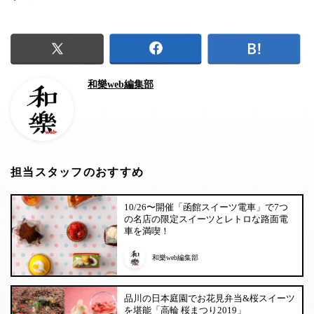
和樂web編集部
担当スタッフのおすすめ
10/26〜開催「函館スイーツ電車」で7つ
の名店の限定スイーツとレトロな路面電
車を満喫！
和樂web編集部
品川の日本庭園でお花見弁当&桜スイーツ
を堪能「高輪 桜まつり2019」