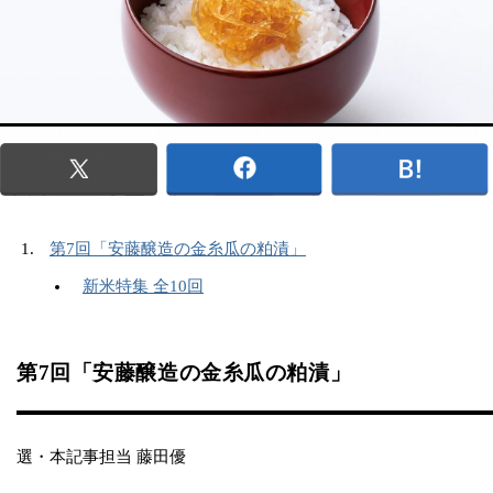
第7回「安藤醸造の金糸瓜の粕漬」
新米特集 全10回
第7回「安藤醸造の金糸瓜の粕漬」
選・本記事担当 藤田優