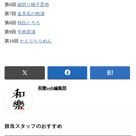
第6回
細切り柚子昆布
第7回
金糸瓜の粕漬
第8回
特白とろろ
第9回
牛肉茶漬
第10回
かえりちりめん
和樂web編集部
担当スタッフのおすすめ