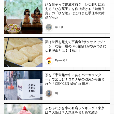
ひな菓子って絶滅寸前？ ひな飾りに添
える「ひな菓子」を作り続ける「鍵善良
房」の「ひな篭」はこれまた手仕事の結
晶だった
藤田 優
夢は世界を超えて宇宙食⁈サクサクでジュ
ーシーな谷口屋のBig油あげがやみつきに
なる理由とは？【福井】
Dyson 尚子
茶を「宇宙船の中にあるバーカウンタ
ー」で楽しむ！コロナ禍の混沌から生ま
れた「GEN GEN AN幻 in 銀座」
鳩
ふわふわかき氷の名店ランキング！東京
は？大阪は？人気店をまとめて紹介