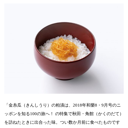
「金糸瓜（きんしうり）の粕漬は、2018年和樂8・9月号のニ
ッポンを知る100の旅へ！ の特集で秋田・角館（かくのだて）
を訪ねたときに出合った味。つい数か月前に食べたものです