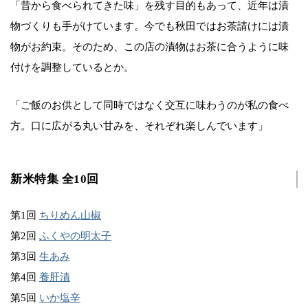
「昔から食べられてきた味」を残す目的もあって、近年は漬
物づくりも手がけています。今でも秋田ではお茶請けには漬
物がお約束。そのため、この店の漬物はお茶に合うように味
付けを調整しているとか。
「ご飯のお供として同時ではなく交互に味わうのが私の食べ
方。口に広がる丸い甘みを、それぞれ楽しんでいます」
新米特集 全10回
第1回
ちりめん山椒
第2回
ふくやの明太子
第3回
生あみ
第4回
養肝漬
第5回
いか塩辛