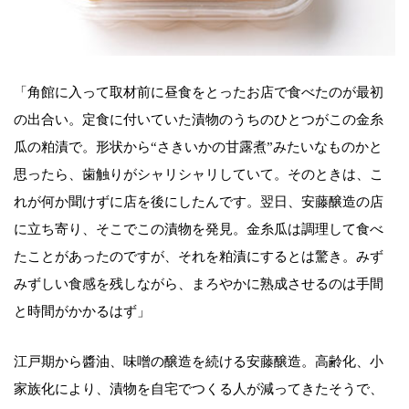
「角館に入って取材前に昼食をとったお店で食べたのが最初
の出合い。定食に付いていた漬物のうちのひとつがこの金糸
瓜の粕漬で。形状から“さきいかの甘露煮”みたいなものかと
思ったら、歯触りがシャリシャリしていて。そのときは、こ
れが何か聞けずに店を後にしたんです。翌日、安藤醸造の店
に立ち寄り、そこでこの漬物を発見。金糸瓜は調理して食べ
たことがあったのですが、それを粕漬にするとは驚き。みず
みずしい食感を残しながら、まろやかに熟成させるのは手間
と時間がかかるはず」
江戸期から醬油、味噌の醸造を続ける安藤醸造。高齢化、小
家族化により、漬物を自宅でつくる人が減ってきたそうで、