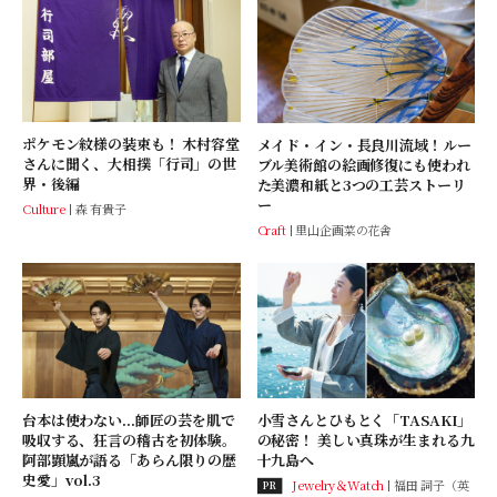
ポケモン紋様の装束も！ 木村容堂
メイド・イン・長良川流域！ルー
さんに聞く、大相撲「行司」の世
ブル美術館の絵画修復にも使われ
界・後編
た美濃和紙と3つの工芸ストーリ
ー
Culture
森 有貴子
Craft
里山企画菜の花舎
台本は使わない...師匠の芸を肌で
小雪さんとひもとく「TASAKI」
吸収する、狂言の稽古を初体験。
の秘密！ 美しい真珠が生まれる九
阿部顕嵐が語る「あらん限りの歴
十九島へ
史愛」vol.3
Jewelry＆Watch
福田 詞子（英
PR