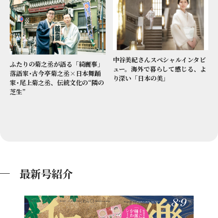
中谷美紀さんスペシャルインタビ
ふたりの菊之丞が語る「綺麗事」
ュー。海外で暮らして感じる、よ
落語家･古今亭菊之丞×日本舞踊
り深い「日本の美」
家･尾上菊之丞、伝統文化の“隣の
芝生”
最新号紹介