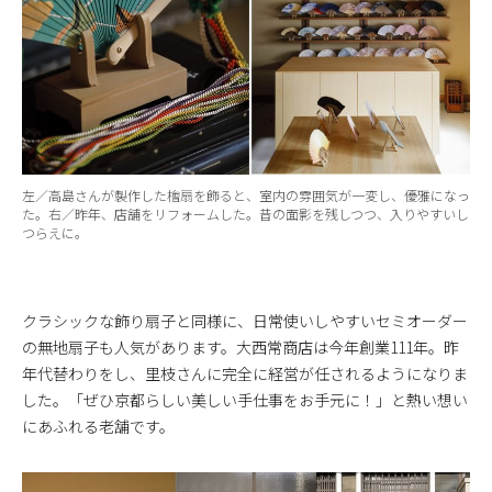
左／高島さんが製作した檜扇を飾ると、室内の雰囲気が一変し、優雅になっ
た。右／昨年、店舗をリフォームした。昔の面影を残しつつ、入りやすいし
つらえに。
クラシックな飾り扇子と同様に、日常使いしやすいセミオーダー
の無地扇子も人気があります。大西常商店は今年創業111年。昨
年代替わりをし、里枝さんに完全に経営が任されるようになりま
した。「ぜひ京都らしい美しい手仕事をお手元に！」と熱い想い
にあふれる老舗です。