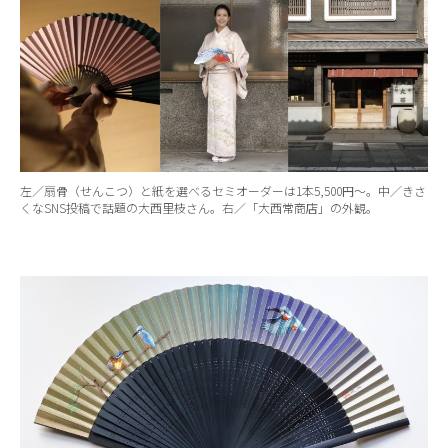
左／扇骨（せんこつ）と紙を選べるセミオーダーは1本5,500円〜。中／きさ
くなSNS投稿で話題の大西里枝さん。右／「大西常商店」の外観。