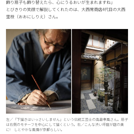
飾り扇子も飾り替えたら、心にうるおいが生まれますね」
とびきりの笑顔で解説してくれたのは、大西常商店4代目の大西
里枝（おおにしりえ）さん。
左／「下描きはいっさいしません」という伝統工芸士の高島孝風さん。扇子
は右側のモチーフを中心にして描くという。右／こんな渋い坪庭が店の奥
に! しとやかな風情が京都らしい。