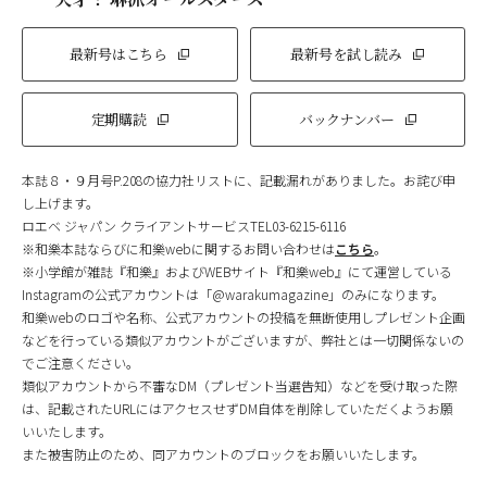
最新号はこちら
最新号を試し読み
定期購読
バックナンバー
本誌８・９月号P.208の協力社リストに、記載漏れがありました。お詫び申
し上げます。
ロエベ ジャパン クライアントサービスTEL03-6215-6116
※和樂本誌ならびに和樂webに関するお問い合わせは
こちら
。
※小学館が雑誌『和樂』およびWEBサイト『和樂web』にて運営している
Instagramの公式アカウントは「@warakumagazine」のみになります。
和樂webのロゴや名称、公式アカウントの投稿を無断使用しプレゼント企画
などを行っている類似アカウントがございますが、弊社とは一切関係ないの
でご注意ください。
類似アカウントから不審なDM（プレゼント当選告知）などを受け取った際
は、記載されたURLにはアクセスせずDM自体を削除していただくようお願
いいたします。
また被害防止のため、同アカウントのブロックをお願いいたします。