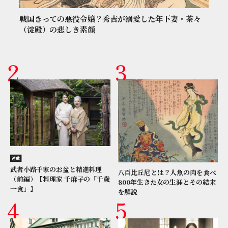
戦国きっての悪役令嬢？秀吉が溺愛した年下妻・茶々
（淀殿）の悲しき素顔
連載
武者小路千家のお盆と精進料理
八百比丘尼とは？人魚の肉を食べ
（前編）【料理家 千麻子の「千歳
800年生きた女の生涯とその結末
一食」】
を解説