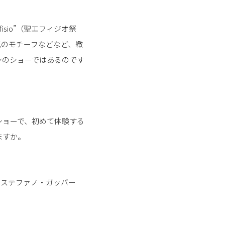
sio”（聖エフィジオ祭
花のモチーフなどなど、緻
ンのショーではあるのです
ショーで、初めて体験する
ますか。
とステファノ・ガッバー