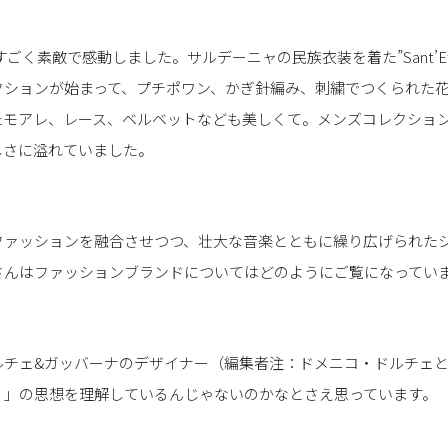
すごく素敵で感動しました。サルデーニャの民族衣装を着た”Sant’Efi
クションが始まって、プチポワン、かぎ針編み、刺繍でつくられた
たモアレ、レース、ベルベットなども美しくて。メンズコレクショ
しさに溢れていました。
ファッションを融合させつつ、壮大な音楽とともに繰り広げられた
さんはファッションブランドについてはどのようにご覧になってい
ルチェ&ガッバーナのデザイナー（編集者注：ドメニコ・ドルチェ
）」の思想を理解しているんじゃないのかなとさえ思っています。