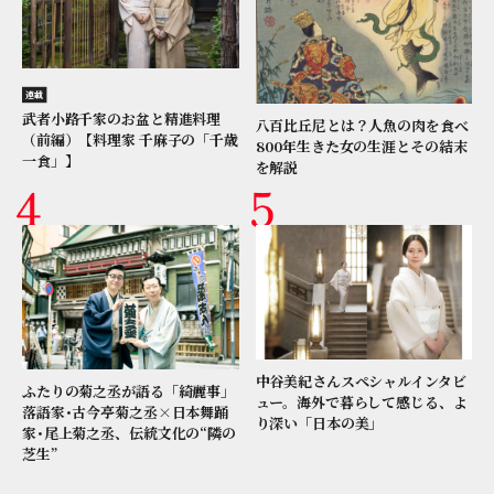
連載
武者小路千家のお盆と精進料理
八百比丘尼とは？人魚の肉を食べ
（前編）【料理家 千麻子の「千歳
800年生きた女の生涯とその結末
一食」】
を解説
中谷美紀さんスペシャルインタビ
ふたりの菊之丞が語る「綺麗事」
ュー。海外で暮らして感じる、よ
落語家･古今亭菊之丞×日本舞踊
り深い「日本の美」
家･尾上菊之丞、伝統文化の“隣の
芝生”