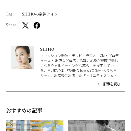
Tag
SHIHOの楽禅ライフ
Share
SHIHO
ファッション雑誌・テレビ・ラジオ・CM・プロデ
ュース・ 出版など幅広く活躍。心身が健康で美し
くなるウェルビーイングな暮らしを提案してい
る。ヨガDVD本 『SHIHO loves YOGA〜おうちヨ
ガ〜』、出産後に出版した『トリニティスリム"全
身やせ "ストレッチ』は、シリーズ累計40万部を突
記事を読む
破。 比叡山延暦寺など各地で瞑想リトリートツア
ーをはじめとするさまざまなイベントも企画・開
催。滋賀国際親善大使。全米ヨガアライアンス認
定講師。Wellness AWARD of the Year 2019受賞。
日本だけでなく韓国でも活躍している。
おすすめの記事