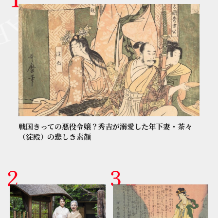
戦国きっての悪役令嬢？秀吉が溺愛した年下妻・茶々
（淀殿）の悲しき素顔