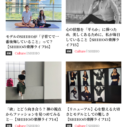
心の状態を「平らか」に保つた
め、美しくあるために、私が毎日
モデルのSHIHOが「子育てで一
していること【SHIHOの楽禅ラ
番後悔していること」って？
イフ15】
【SHIHOの楽禅ライフ16】
Culture
SHIHO
連載
Culture
SHIHO
連載
「欲」とどう向き合う？ 禅の視点
【リニューアル】心を整える大切
からファッションを見つめてみる
さとモデルとしての難しさ
と…【SHIHOの楽禅ライフ14】
【SHIHOの楽禅ライフ13】
Culture
SHIHO
Culture
SHIHO
連載
連載