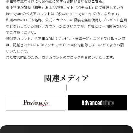
※和樂本誌ならびに和樂webに関するお問い合わせは
こちら
。
※小学館が雑誌『和樂』およびWEBサイト『和樂web』にて運営している
Instagramの公式アカウントは「@warakumagazine」のみになります。
和樂webのロゴや名称、公式アカウントの投稿を無断使用しプレゼント企画
などを行っている類似アカウントがございますが、弊社とは一切関係ないの
でご注意ください。
類似アカウントから不審なDM（プレゼント当選告知）などを受け取った際
は、記載されたURLにはアクセスせずDM自体を削除していただくようお願
いいたします。
また被害防止のため、同アカウントのブロックをお願いいたします。
関連メディア