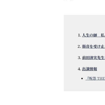
人生の師 私
弱音を受け止
前田清実先生
出演情報
『呪怨 THE 