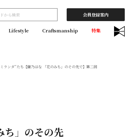
会員登録案内
Lifestyle
Craftsmanship
特集
“ミランダ”たち【蘭乃はな 「花のみち」のその先で】第二回
みち」のその先