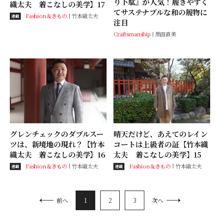
り下駄』が人気！履きやすく
織太夫 着こなしの美学】17
てサステナブルな和の履物に
Fashion＆きもの
竹本織太夫
連載
注目
Craftsmanship
黒田直美
グレンチェックのダブルスー
晴天だけど、あえてのレイン
ツは、新境地の現れ？【竹本
コートは上級者の証【竹本織
織太夫 着こなしの美学】16
太夫 着こなしの美学】15
Fashion＆きもの
竹本織太夫
Fashion＆きもの
竹本織太夫
連載
連載
1
2
3
前へ
次へ