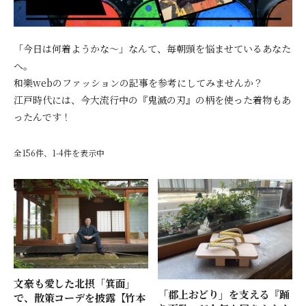
「今日は何着ようかな～」なんて、毎朝頭を悩ませているあなた
へ。
和樂webのファッションの記事を参考にしてみませんか？
江戸時代には、今大流行中の『鬼滅の刃』の柄を使った着物もあ
ったんです！
全156件、1-4件を表示中
文豪も愛した北摂「箕面」
「郡上おどり」を支える『踊
で、散策コーデを披露【竹本