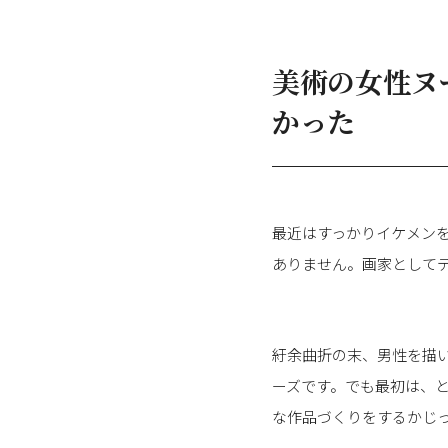
美術の女性ヌ
かった
最近はすっかりイケメン
ありません。画家として
紆余曲折の末、男性を描
ーズです。でも最初は、
な作品づくりをするかじ