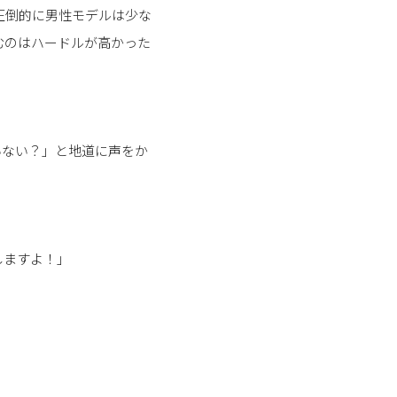
圧倒的に男性モデルは少な
むのはハードルが高かった
いない？」と地道に声をか
しますよ！」