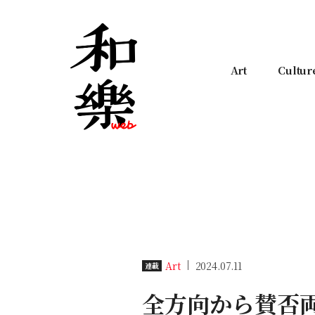
Art
Cultur
Art
2024.07.11
連載
全方向から賛否両