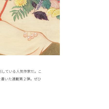
到している人気作家だ。こ
を書いた連載第２弾。ぜひ