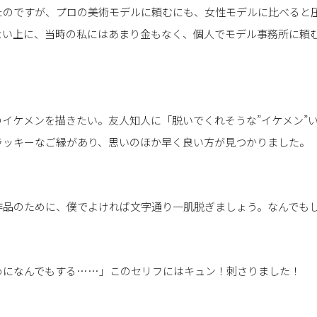
たのですが、プロの美術モデルに頼むにも、女性モデルに比べると
ない上に、当時の私にはあまり金もなく、個人でモデル事務所に頼
イケメンを描きたい。友人知人に「脱いでくれそうな”イケメン”
ラッキーなご縁があり、思いのほか早く良い方が見つかりました。
作品のために、僕でよければ文字通り一肌脱ぎましょう。なんでも
めになんでもする……」このセリフにはキュン！刺さりました！