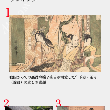
戦国きっての悪役令嬢？秀吉が溺愛した年下妻・茶々
（淀殿）の悲しき素顔