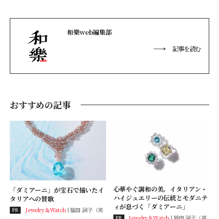
和樂web編集部
記事を読む
おすすめの記事
心華やぐ調和の美。イタリアン・
「ダミアーニ」が宝石で描いたイ
ハイジュエリーの伝統とモダニテ
タリアへの賛歌
ィが息づく「ダミアーニ」
Jewelry＆Watch
福田 詞子（英
PR
Jewelry＆Watch
福田 詞子（英
PR